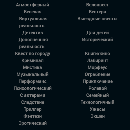
Атмостферный
Велоквест
Веселая
Вестерн
Виртуальная
Выездные квесты
реальность
Детектив
Для детей
Дополненная
Исторический
реальность
Квест по городу
Книги/кино
Криминал
Лабиринт
Мистика
Морфеус
Музыкальный
Ограбление
Перформанс
Приключение
Психологический
Ролевой
С актерами
Семейный
Следствие
Технологичный
Триллер
Ужасы
Фэнтези
Экшен
Эротический