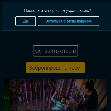
RU
Продовжити перегляд українською?
Квесты
Киев
Лабиринт
Веселая
Спорт квест
Да
Остаться с этим языком
Люди Х
Оставить отзыв
Забронировать квест