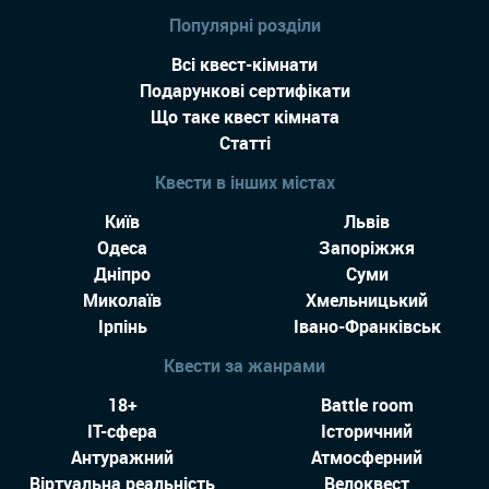
Популярні розділи
Всі квест-кімнати
Подарункові сертифікати
Що таке квест кімната
Статті
Квести в інших містах
Київ
Львів
Одеса
Запоріжжя
Дніпро
Суми
Миколаїв
Хмельницький
Ірпінь
Івано-Франківськ
Квести за жанрами
18+
Battle room
IT-сфера
Історичний
Антуражний
Атмосферний
Віртуальна реальність
Велоквест