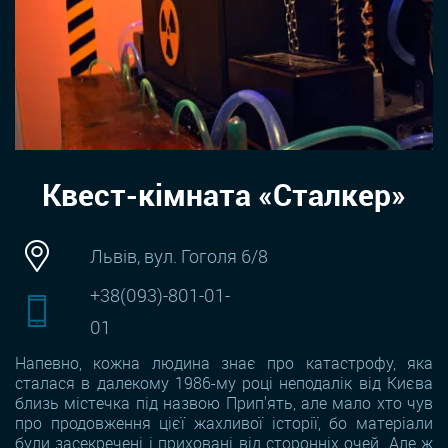
Квест-кімната «Сталкер»
Львів, вул. Гоголя 6/8
+38(093)-801-01-
01
Напевно, кожна людина знає про катастрофу, яка
сталася в далекому 1986-му році неподалік від Києва
близь містечка під назвою Прип'ять, але мало хто чув
про продовження цієї жахливої історії, бо матеріали
були засекречені і приховані від сторонніх очей. Але ж