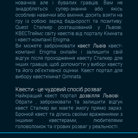
новачків але і бувалих гравців. Вам не
знадобляться супер-знання або якісь
особливі навички або вміння, досить взяти на
гру із собою заряд бадьорості та позитиву.
Quest Сталкер розташований у Львові.
КВЕСТгеймс світу квестів від порталу Кімната
і квест-компанії Enigma.
Ви можете забронювати
квест Львів
квест-
компанії Enigma онлайн і залишити свій
відгук після проходження квесту Сталкер для
інших гравців, щоб допомогти у виборі квесту
та його об'єктивної оцінки. Квест портал для
вибору квесткімнат Qimnata.
Квести - це чудовий спосіб розваг
Найкращий квест портал
дозвілля Львові
.
Обрати , забронювати та залишити відгук
квест Сталкер ви маєте змогу прямо зараз.
Бронюй квест та ділись своїми враженнями з
іншими квестерами, любителями
головоломок та ігрових розваг у реальності .