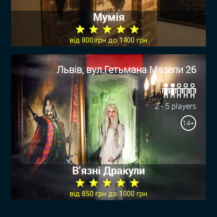
Мумія
★ ★ ★ ★ ★
від 800 грн до 1400 грн
Львів, вул.Гетьмана Мазепи 26
2 - 5 players
14+
В'язні Дракули
★ ★ ★ ★ ★
від 850 грн до 1000 грн