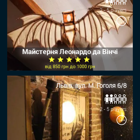
2 - 5 players
10+
Майстерня Леонардо да Вінчі
★ ★ ★ ★ ★
від 850 грн до 1000 грн
Львів, вул. М. Гоголя 6/8
2 - 5 players
14+