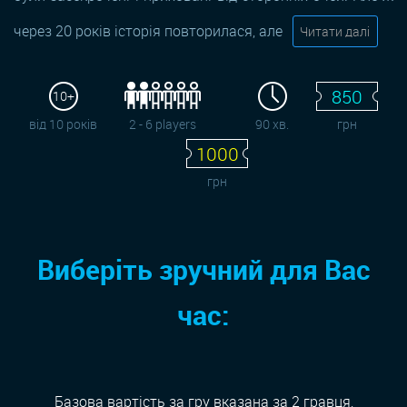
через 20 років історія повторилася, але
Читати далі
850
10+
від 10 років
2 - 6 players
90 хв.
грн
1000
грн
Виберіть зручний для Вас
час:
Базова вартість за гру вказана за 2 гравця,