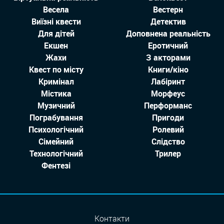
Весела
Вестерн
Виїзні квести
Детектив
Для дітей
Доповнена реальність
Екшен
Еротичний
Жахи
З акторами
Квест по місту
Книги/кіно
Кримінал
Лабіринт
Містика
Морфеус
Музичний
Перформанс
Пограбування
Пригоди
Психологічний
Ролевий
Сімейний
Слідство
Технологiчний
Трилер
Фентезі
Контакти