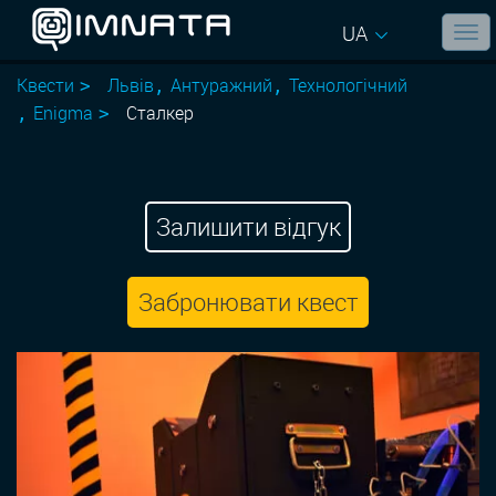
UA
Квести
Львів
Антуражний
Технологiчний
Enigma
Сталкер
Залишити відгук
Забронювати квест