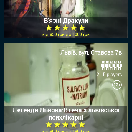
В'язні Дракули
★ ★ ★ ★ ★
від 850 грн до 1000 грн
Львів, вул. Ставова 7в
2 - 5 players
12+
Легенди Львова:Втеча з львівської
психлікарні
★ ★ ★ ★ ★
від 800 грн до 1800 грн