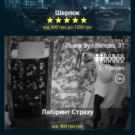
Шерлок
★ ★ ★ ★ ★
від 900 грн до 1200 грн
Львів, вул.Валова, 31
2 - 7 players
14+
Лабіринт Страху
від 400 грн грн