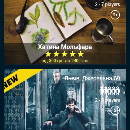
2 - 7 players
9+
Хатина Мольфара
★ ★ ★ ★ ★
від 800 грн до 2400 грн
Львів, Джерельна 69
2 - 5 players
12+