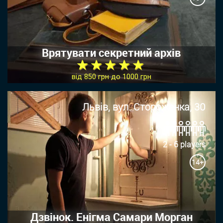
Врятувати секретний архів
★ ★ ★ ★ ★
від 850 грн до 1000 грн
Львів, вул. Стороженка, 30
2 - 6 players
14+
Дзвінок. Енігма Самари Морган