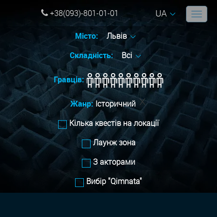
UA
+38(093)-801-01-01
Місто:
Львів
Складність:
Всі
Гравців:
Жанр:
Історичний
Кілька квестів на локації
Лаунж зона
З акторами
Вибір "Qimnata"