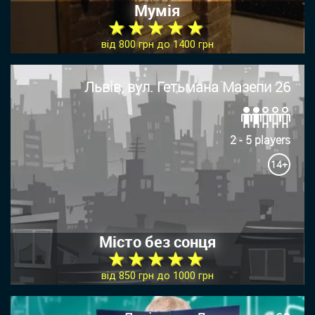
Мумія
★ ★ ★ ★ ★
від 800 грн до 1400 грн
Львів, вул. Гетьмана Мазепи 26
2 - 5 players
14+
Місто без сонця
★ ★ ★ ★ ★
від 850 грн до 1000 грн