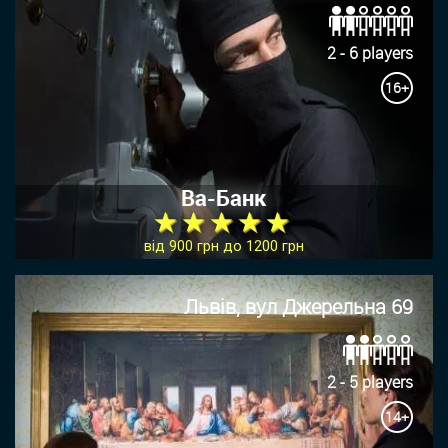
2 - 6 players
16+
Ва-Банк
★ ★ ★ ★ ★
від 900 грн до 1200 грн
Львів, вул Джерельна 69
2 - 5 players
14+