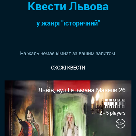
Квести Львова
у жанрi "історичний"
На жаль немає кімнат за вашим запитом.
СХОЖІ КВЕСТИ
Львів, вул.Гетьмана Мазепи 26
2 - 5 players
14+