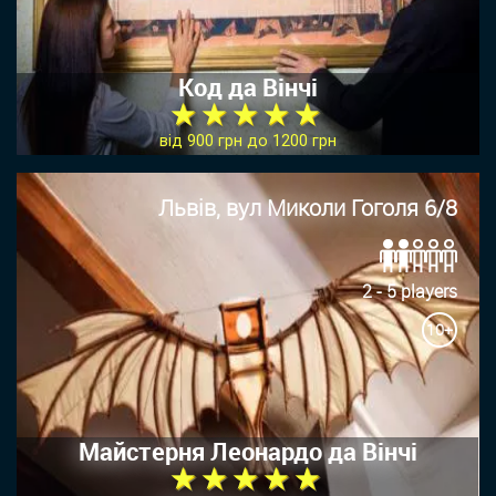
Код да Вінчі
★ ★ ★ ★ ★
від 900 грн до 1200 грн
Львів, вул Миколи Гоголя 6/8
2 - 5 players
10+
Майстерня Леонардо да Вінчі
★ ★ ★ ★ ★