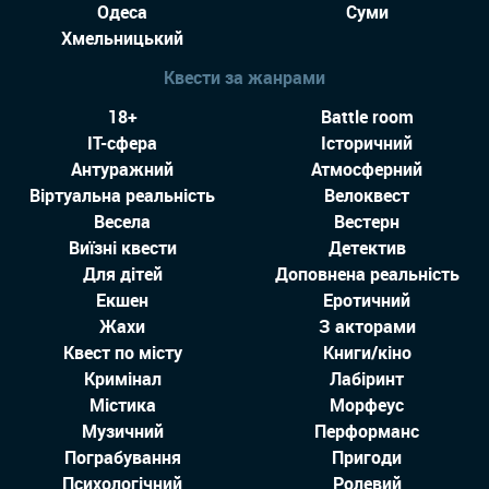
Одеса
Суми
Хмельницький
Квести за жанрами
18+
Battle room
IT-сфера
Історичний
Антуражний
Атмосферний
Віртуальна реальність
Велоквест
Весела
Вестерн
Виїзні квести
Детектив
Для дітей
Доповнена реальність
Екшен
Еротичний
Жахи
З акторами
Квест по місту
Книги/кіно
Кримінал
Лабіринт
Містика
Морфеус
Музичний
Перформанс
Пограбування
Пригоди
Психологічний
Ролевий