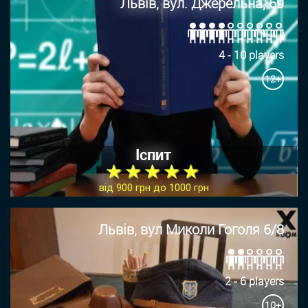
Львів, вул. Джерельна, 69
4 - 10 players
12+
Іспит
★ ★ ★ ★ ★
від 900 грн до 1000 грн
Львів, вул Миколи Гоголя 6/8
2 - 6 players
10+