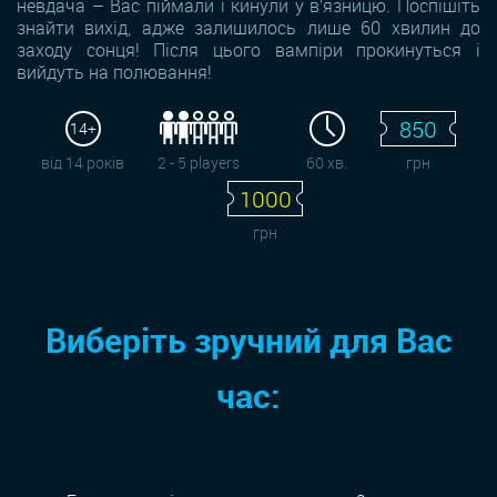
невдача – Вас піймали і кинули у в’язницю. Поспішіть
знайти вихід, адже залишилось лише 60 хвилин до
заходу сонця! Після цього вампіри прокинуться і
вийдуть на полювання!
850
14+
від 14 років
2 - 5 players
60 хв.
грн
1000
грн
Виберіть зручний для Вас
час: