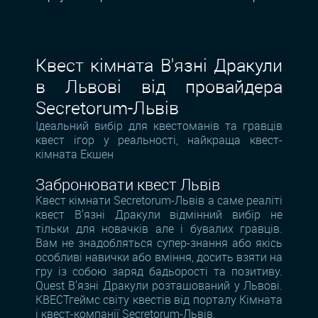
Квест кімната В'язні Дракули
в Львові від провайдера
Secretorum-Львів
Ідеальний вибір для квестоманів та гравців
квест ігор у реальності, найкраща квест-
кімната Екшен
Забронювати квест Львів
Квест кімнати Secretorum-Львів а саме реаліті
квест В'язні Дракули відмінний вибір не
тільки для новачків але і бувалих гравців.
Вам не знадобляться супер-знання або якісь
особливі навички або вміння, досить взяти на
гру із собою заряд бадьорості та позитиву.
Quest В'язні Дракули розташований у Львові.
КВЕСТгеймс світу квестів від порталу Кімната
і квест-компанії Secretorum-Львів.