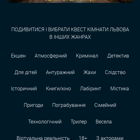
ПОДИВИТИСЯ І ВИБРАТИ КВЕСТ КІМНАТИ ЛЬВОВА
В ІНШИХ ЖАНРАХ
Екшен
Атмосферний
Кримінал
Детектив
Для дітей
Антуражний
Жахи
Слідство
Історичний
Книги/кіно
Лабіринт
Містика
Пригоди
Пограбування
Сімейний
Технологiчний
Трилер
Весела
Віртуальна реальність
18+
З акторами