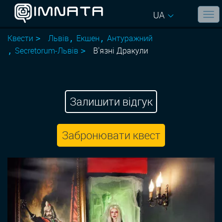
UA
Квести
Львів
Екшен
Антуражний
Secretorum-Львів
В'язні Дракули
Залишити відгук
Забронювати квест