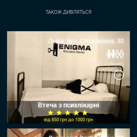
ТАКОЖ ДИВЛЯТЬСЯ
Львів, вул. Стороженка, 30
2 - 4 players
14+
Втеча з психлікарні
★ ★ ★ ★ ★
від 850 грн до 1000 грн