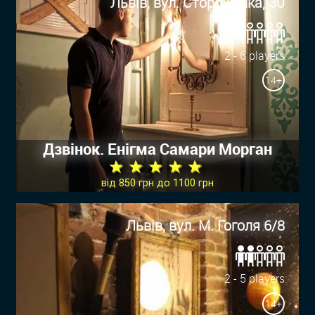
Львів, вул. Стороженка, 30
2 - 6 players
14+
Дзвінок. Енігма Самари Морган
★ ★ ★ ★ ★
від 850 грн до 1100 грн
Львів, вул. М. Гоголя 6/8
2 - 5 players
14+