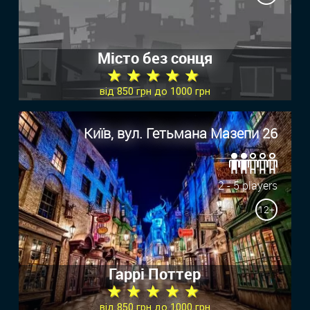
Місто без сонця
★ ★ ★ ★ ★
від 850 грн до 1000 грн
Київ, вул. Гетьмана Мазепи 26
2 - 5 players
12+
Гаррі Поттер
★ ★ ★ ★ ★
від 850 грн до 1000 грн