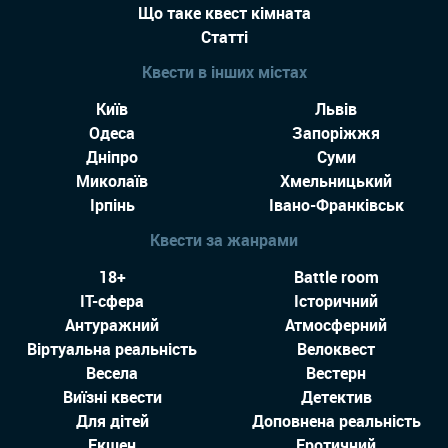
Що таке квест кімната
Статті
Квести в інших містах
Київ
Львів
Одеса
Запоріжжя
Дніпро
Суми
Миколаїв
Хмельницький
Ірпінь
Івано-Франківськ
Квести за жанрами
18+
Battle room
IT-сфера
Історичний
Антуражний
Атмосферний
Віртуальна реальність
Велоквест
Весела
Вестерн
Виїзні квести
Детектив
Для дітей
Доповнена реальність
Екшен
Еротичний