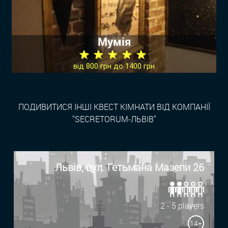
Мумія
★ ★ ★ ★ ★
від 800 грн до 1400 грн
ПОДИВИТИСЯ ІНШІ КВЕСТ КІМНАТИ ВІД КОМПАНІЇ
"SECRETORUM-ЛЬВІВ"
Львів, вул. Гетьмана Мазепи 26
2 - 5 players
14+