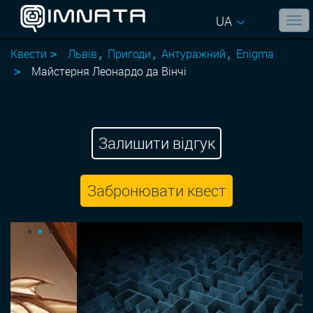
UA
Квести
Львів
Пригоди
Антуражний
Enigma
Майстерня Леонардо да Вінчі
Залишити відгук
Забронювати квест