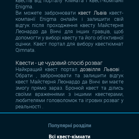
квестів від порталу Кімната і квест-компанії
Enigma.
Ви можете забронювати
квест Львів
квест-
компанії Enigma онлайн і залишити свій
відгук після проходження квесту Майстерня
Леонардо да Вінчі для інших гравців, щоб
допомогти у виборі квесту та його об'єктивної
оцінки. Квест портал для вибору квесткімнат
Qimnata.
Квести - це чудовий спосіб розваг
Найкращий квест портал
дозвілля Львові
.
Обрати , забронювати та залишити відгук
квест Майстерня Леонардо да Вінчі ви маєте
змогу прямо зараз. Бронюй квест та ділись
своїми враженнями з іншими квестерами,
любителями головоломок та ігрових розваг у
реальності .
Популярні розділи
Всі квест-кімнати