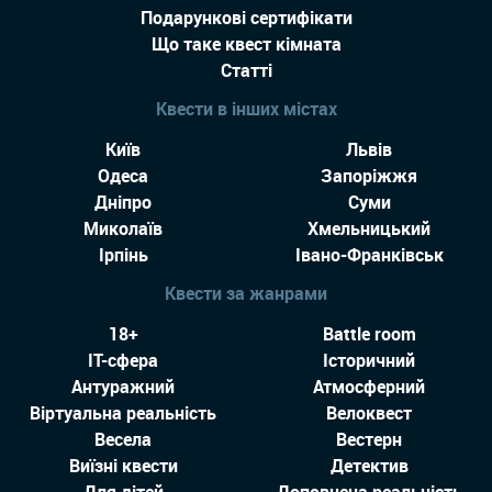
Подарункові сертифікати
Що таке квест кімната
Статті
Квести в інших містах
Київ
Львів
Одеса
Запоріжжя
Дніпро
Суми
Миколаїв
Хмельницький
Ірпінь
Івано-Франківськ
Квести за жанрами
18+
Battle room
IT-сфера
Історичний
Антуражний
Атмосферний
Віртуальна реальність
Велоквест
Весела
Вестерн
Виїзні квести
Детектив
Для дітей
Доповнена реальність