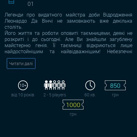
01
Легенди про видатного майстра доби Відродження
Леонардо Да Вінчі не замовкають вже декілька
століть.
Його життя та роботи оповиті таємницями, деякі не
розкриті і до сьогодні. Але Ви знайшли загублену
майстерню генія. Її таємниці відкриються лише
найдостойнішим та найвідважнішим! Небезпечні
Читати далі
850
10+
від 10 років
2 - 5 players
60 хв.
грн
1000
грн