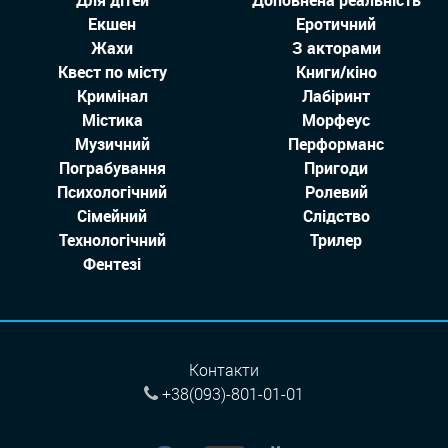
Екшен
Еротичний
Жахи
З акторами
Квест по місту
Книги/кіно
Кримінал
Лабіринт
Містика
Морфеус
Музичний
Перформанс
Пограбування
Пригоди
Психологічний
Ролевий
Сімейний
Слідство
Технологiчний
Трилер
Фентезі
Контакти
+38(093)-801-01-01