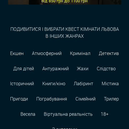
від 850 грн до 1100 грн
ПОДИВИТИСЯ І ВИБРАТИ КВЕСТ КІМНАТИ ЛЬВОВА
В ІНШИХ ЖАНРАХ
Екшен
Атмосферний
Кримінал
Детектив
Для дітей
Антуражний
Жахи
Слідство
Історичний
Книги/кіно
Лабіринт
Містика
Пригоди
Пограбування
Сімейний
Трилер
Весела
Віртуальна реальність
18+