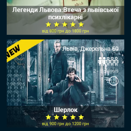
Легенди Львова:Втеча з львівської
психлікарні
★ ★ ★ ★ ★
від 800 грн до 1800 грн
Львів, Джерельна 69
2 - 5 players
12+
Шерлок
★ ★ ★ ★ ★
від 900 грн до 1200 грн