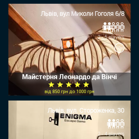
Львів, вул Миколи Гоголя 6/8
2 - 5 players
10+
Майстерня Леонардо да Вінчі
★ ★ ★ ★ ★
від 850 грн до 1000 грн
Львів, вул. Стороженка, 30
2 - 4 players