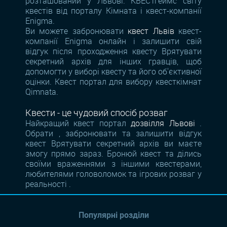
розташований у Львові. КВЕСТгеймс світу
квестів від порталу Кімната і квест-компанії
Enigma.
Ви можете забронювати
квест Львів
квест-
компанії Enigma онлайн і залишити свій
відгук після проходження квесту Врятувати
секретний архів для інших гравців, щоб
допомогти у виборі квесту та його об'єктивної
оцінки. Квест портал для вибору квесткімнат
Qimnata.
Квести - це чудовий спосіб розваг
Найкращий квест портал
дозвілля Львові
.
Обрати , забронювати та залишити відгук
квест Врятувати секретний архів ви маєте
змогу прямо зараз. Бронюй квест та ділись
своїми враженнями з іншими квестерами,
любителями головоломок та ігрових розваг у
реальності .
Популярні розділи