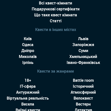
Всі квест-кімнати
Подарункові сертифікати
Що таке квест кімната
Статті
Квести в інших містах
Київ
Львів
Одеса
Запоріжжя
Дніпро
Суми
Миколаїв
Хмельницький
Ірпінь
Івано-Франківськ
Квести за жанрами
18+
Battle room
IT-сфера
Історичний
Антуражний
Атмосферний
Віртуальна реальність
Велоквест
Весела
Вестерн
Виїзні квести
Детектив