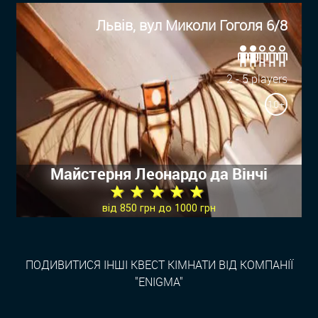
Львів, вул Миколи Гоголя 6/8
2 - 5 players
10+
Майстерня Леонардо да Вінчі
★ ★ ★ ★ ★
від 850 грн до 1000 грн
ПОДИВИТИСЯ ІНШІ КВЕСТ КІМНАТИ ВІД КОМПАНІЇ
"ENIGMA"