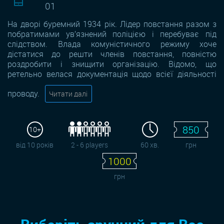
01
На дворі буремний 1934 рік. Лідер повстання разом з
побратимами ув’язнений поліцією і перебуває під
слідством. Влада комуністичного режиму хоче
дістатися до решти членів повстання, повністю
роздробити і знищити організацію. Відомо, що
ретельно велася документація щодо всієї діяльності
проводу.
Читати далі
850
10+
від 10 років
2 - 6 players
60 хв.
грн
1000
грн