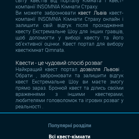
світу квестів від порталу Кімната і квест-
компанії INSOMNIA Кімнати Страху.
Ви можете забронювати
квест Львів
квест-
компанії INSOMNIA Кімнати Страху онлайн і
залишити свій відгук після проходження
квесту Екстремальне Шоу для інших гравців,
щоб допомогти у виборі квесту та його
об'єктивної оцінки. Квест портал для вибору
квесткімнат Qimnata.
Квести - це чудовий спосіб розваг
Найкращий квест портал
дозвілля Львові
.
Обрати , забронювати та залишити відгук
квест Екстремальне Шоу ви маєте змогу
прямо зараз. Бронюй квест та ділись своїми
враженнями з іншими квестерами,
любителями головоломок та ігрових розваг у
реальності .
Популярні розділи
Всі квест-кімнати