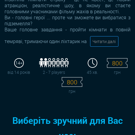
атракціон, реалістичне шоу, в якому ви стаєте
головними учасниками фільму жахів в реальності.
Ви - головні герої ... проте чи зможете ви вибратися з
підземелля?
Ваше головне завдання - пройти кімнати в повній
темряві, тримаючи один ліхтарик на
Читати далі
800
14+
від 14 років
2 - 7 players
45 хв.
грн
800
грн
Виберіть зручний для Вас