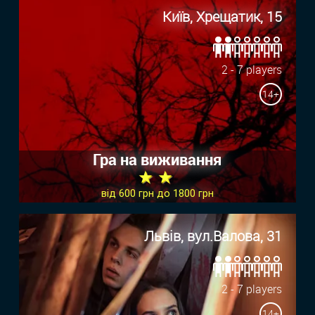
Київ, Хрещатик, 15
2 - 7 players
14+
Гра на виживання
★ ★
від 600 грн до 1800 грн
Львів, вул.Валова, 31
2 - 7 players
14+