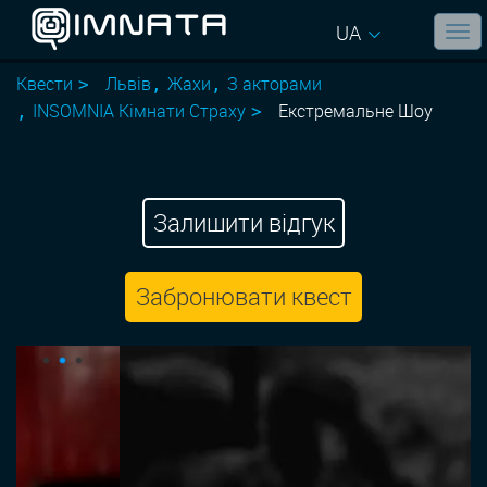
UA
Квести
Львів
Жахи
З акторами
INSOMNIA Кімнати Страху
Екстремальне Шоу
Залишити відгук
Забронювати квест