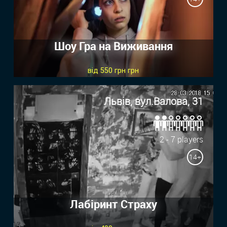
Шоу Гра на Виживання
від 550 грн грн
Львів, вул.Валова, 31
2 - 7 players
14+
Лабіринт Страху