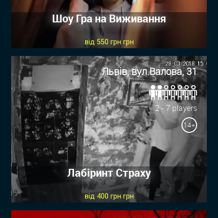
Шоу Гра на Виживання
від 550 грн грн
Львів, вул.Валова, 31
2 - 7 players
14+
Лабіринт Страху
від 400 грн грн