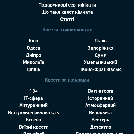
Подарункові сертифікати
Що таке квест кімната
Статті
Квести в інших містах
Київ
Львів
Одеса
Запоріжжя
Дніпро
Суми
Миколаїв
Хмельницький
Ірпінь
Івано-Франківськ
Квести за жанрами
18+
Battle room
IT-сфера
Історичний
Антуражний
Атмосферний
Віртуальна реальність
Велоквест
Весела
Вестерн
Виїзні квести
Детектив
Для дітей
Доповнена реальність