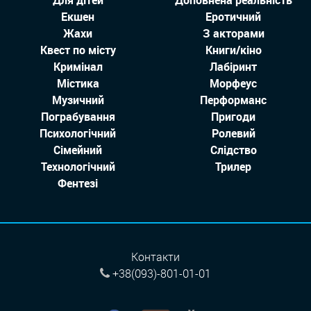
Екшен
Еротичний
Жахи
З акторами
Квест по місту
Книги/кіно
Кримінал
Лабіринт
Містика
Морфеус
Музичний
Перформанс
Пограбування
Пригоди
Психологічний
Ролевий
Сімейний
Слідство
Технологiчний
Трилер
Фентезі
Контакти
+38(093)-801-01-01