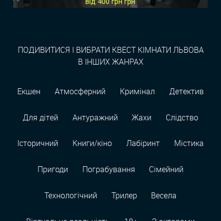
від 400 грн грн
ПОДИВИТИСЯ І ВИБРАТИ КВЕСТ КІМНАТИ ЛЬВОВА
В ІНШИХ ЖАНРАХ
Екшен
Атмосферний
Кримінал
Детектив
Для дітей
Антуражний
Жахи
Слідство
Історичний
Книги/кіно
Лабіринт
Містика
Пригоди
Пограбування
Сімейний
Технологiчний
Трилер
Весела