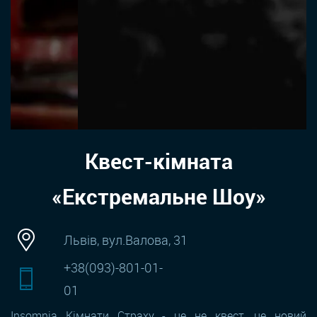
Квест-кімната
«Екстремальне Шоу»
Львів, вул.Валова, 31
+38(093)-801-01-
01
Insomnia Кімнати Страху - це не квест, це новий