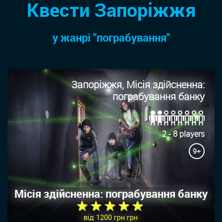
Квести Запоріжжя
у жанрi "пограбування"
Запоріжжя, Місія здійсненна:
пограбування банку
2 - 8 players
9+
Місія здійсненна: пограбування банку
★ ★ ★ ★ ★
від 1200 грн грн