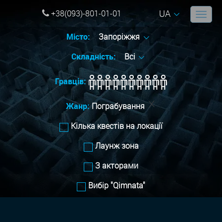
UA
+38(093)-801-01-01
Місто:
Запоріжжя
Складність:
Всі
Гравців:
Жанр:
Пограбування
Кілька квестів на локації
Лаунж зона
З акторами
Вибір "Qimnata"