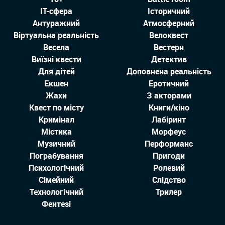
IT-сфера
Історичний
Антуражний
Атмосферний
Віртуальна реальність
Велоквест
Весела
Вестерн
Виїзні квести
Детектив
Для дітей
Доповнена реальність
Екшен
Еротичний
Жахи
З акторами
Квест по місту
Книги/кіно
Кримінал
Лабіринт
Містика
Морфеус
Музичний
Перформанс
Пограбування
Пригоди
Психологічний
Ролевий
Сімейний
Слідство
Технологiчний
Трилер
Фентезі