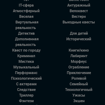
IT-сфера
Антуражный
Атмостферный
Велоквест
Веселая
Вестерн
Виртуальная
Выездные квесты
реальность
Детектив
Для детей
Дополненная
Исторический
реальность
Квест по городу
Книги/кино
Криминал
Лабиринт
Мистика
Морфеус
Музыкальный
Ограбление
Перформанс
Приключение
Психологический
Ролевой
С актерами
Семейный
Следствие
Технологичный
Триллер
Ужасы
Фэнтези
Экшен