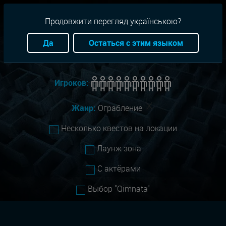
RU
+38(093)-801-01-01
Продовжити перегляд українською?
Город:
Запорожье
Да
Остаться с этим языком
Сложность:
Все
Игроков:
Жанр:
Ограбление
Несколько квестов на локации
Лаунж зона
С актёрами
Выбор "Qimnata"