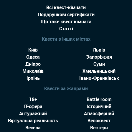
Всі квест-кімнати
Подарункові сертифікати
Що таке квест кімната
Статті
Квести в інших містах
Київ
Львів
Одеса
Запоріжжя
Дніпро
Суми
Миколаїв
Хмельницький
Ірпінь
Івано-Франківськ
Квести за жанрами
18+
Battle room
IT-сфера
Історичний
Антуражний
Атмосферний
Віртуальна реальність
Велоквест
Весела
Вестерн