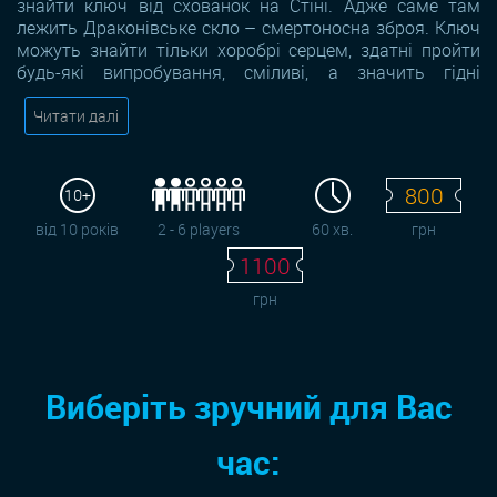
знайти ключ від схованок на Стіні. Адже саме там
лежить Драконівське скло – смертоносна зброя. Ключ
можуть знайти тільки хоробрі серцем, здатні пройти
будь-які випробування, сміливі, а значить гідні
Читати далі
800
10+
від 10 років
2 - 6 players
60 хв.
грн
1100
грн
Виберіть зручний для Вас
час: