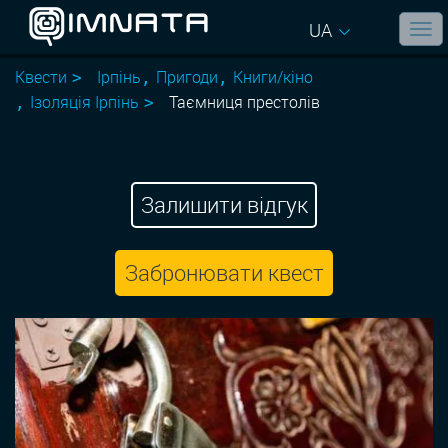
UA
Квести
Ірпінь
Пригоди
Книги/кіно
Ізоляція Ірпінь
Таємниця престолів
Залишити відгук
Забронювати квест