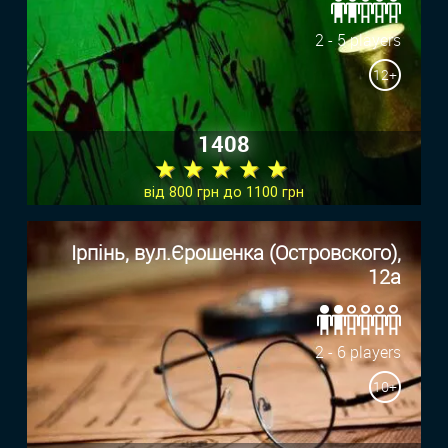
2 - 5 players
12+
1408
★ ★ ★ ★ ★
від 800 грн до 1100 грн
Ірпінь, вул.Єрошенка (Островского),
12а
2 - 6 players
10+