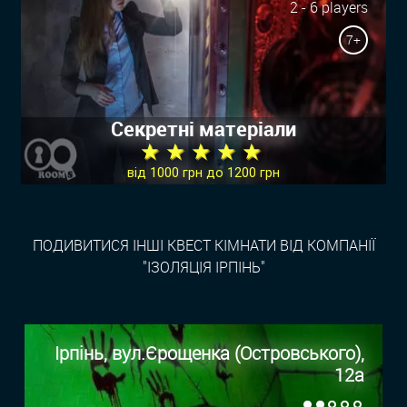
2 - 6 players
7+
Секретні матеріали
★ ★ ★ ★ ★
від 1000 грн до 1200 грн
ПОДИВИТИСЯ ІНШІ КВЕСТ КІМНАТИ ВІД КОМПАНІЇ
"ІЗОЛЯЦІЯ ІРПІНЬ"
Ірпінь, вул.Єрощенка (Островського),
12а