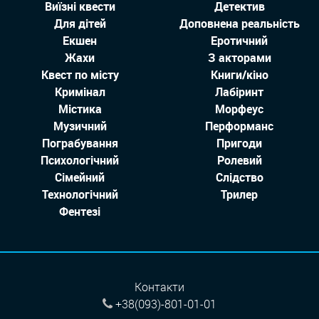
Виїзні квести
Детектив
Для дітей
Доповнена реальність
Екшен
Еротичний
Жахи
З акторами
Квест по місту
Книги/кіно
Кримінал
Лабіринт
Містика
Морфеус
Музичний
Перформанс
Пограбування
Пригоди
Психологічний
Ролевий
Сімейний
Слідство
Технологiчний
Трилер
Фентезі
Контакти
+38(093)-801-01-01