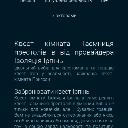
Весела
Віртуальна реальність
18+
З акторами
Квест кімната Таємниця
престолів в від провайдера
Ізоляція Ірпінь
Ідеальний вибір для квестоманів та гравців
квест ігор у реальності, найкраща квест-
кімната Пригоди
Забронювати квест Ірпінь
Квест кімнати Ізоляція Ірпінь а саме реаліті
квест Таємниця престолів відмінний вибір не
тільки для новачків але і бувалих гравців.
Вам не знадобляться супер-знання або якісь
особливі навички або вміння, досить взяти на
гру із собою заряд бадьорості та позитиву.