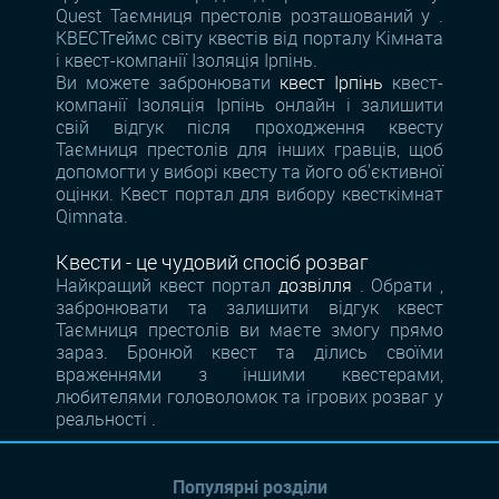
Quest Таємниця престолів розташований у .
КВЕСТгеймс світу квестів від порталу Кімната
і квест-компанії Ізоляція Ірпінь.
Ви можете забронювати
квест Ірпінь
квест-
компанії Ізоляція Ірпінь онлайн і залишити
свій відгук після проходження квесту
Таємниця престолів для інших гравців, щоб
допомогти у виборі квесту та його об'єктивної
оцінки. Квест портал для вибору квесткімнат
Qimnata.
Квести - це чудовий спосіб розваг
Найкращий квест портал
дозвілля
. Обрати ,
забронювати та залишити відгук квест
Таємниця престолів ви маєте змогу прямо
зараз. Бронюй квест та ділись своїми
враженнями з іншими квестерами,
любителями головоломок та ігрових розваг у
реальності .
Популярні розділи