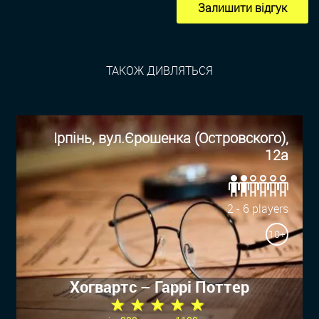
Залишити відгук
ТАКОЖ ДИВЛЯТЬСЯ
Ірпінь, вул.Єрошенка (Островского),
12а
2 - 6 players
10+
Хогвартс – Гаррi Поттер
★ ★ ★ ★ ★