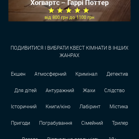
Хогвартс – Гаррi Поттер
★ ★ ★ ★ ★
від 800 грн до 1100 грн
ПОДИВИТИСЯ І ВИБРАТИ КВЕСТ КІМНАТИ В ІНШИХ
ЖАНРАХ
Екшен
Атмосферний
Кримінал
Детектив
Для дітей
Антуражний
Жахи
Слідство
Історичний
Книги/кіно
Лабіринт
Містика
Пригоди
Пограбування
Сімейний
Трилер