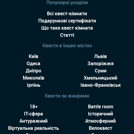
Популярні розділи
Всі квест-кімнати
Подарункові сертифікати
Що таке квест кімната
Статті
Квести в інших містах
Київ
Львів
Одеса
Запоріжжя
Дніпро
Суми
Миколаїв
Хмельницький
Ірпінь
Івано-Франківськ
Квести за жанрами
18+
Battle room
IT-сфера
Історичний
Антуражний
Атмосферний
Віртуальна реальність
Велоквест