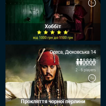
7+
Хоббіт
★ ★ ★ ★ ★
від 1000 грн до 1100 грн
Одеса, Дюковська 14
2 - 6 players
7+
Прокляття чорної перлини