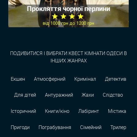
Прокляття чорної перлини
★ ★ ★ ★
від 1000 грн до 1200 грн
ПОДИВИТИСЯ І ВИБРАТИ КВЕСТ КІМНАТИ ОДЕСИ В
ІНШИХ ЖАНРАХ
Екшен
Атмосферний
Кримінал
Детектив
Для дітей
Антуражний
Жахи
Слідство
Історичний
Книги/кіно
Лабіринт
Містика
Пригоди
Пограбування
Сімейний
Трилер