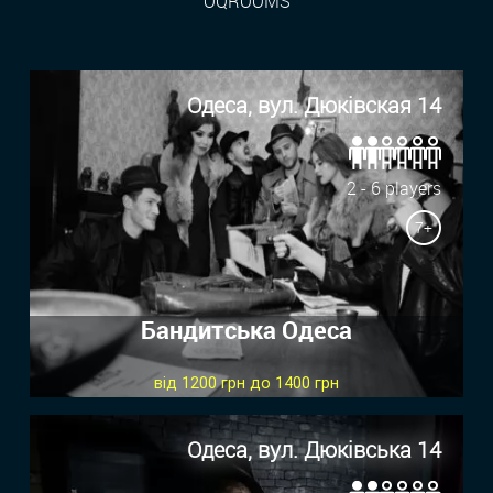
"OQROOMS"
Одеса, вул. Дюківская 14
2 - 6 players
7+
Бандитська Одеса
від 1200 грн до 1400 грн
Одеса, вул. Дюкiвська 14