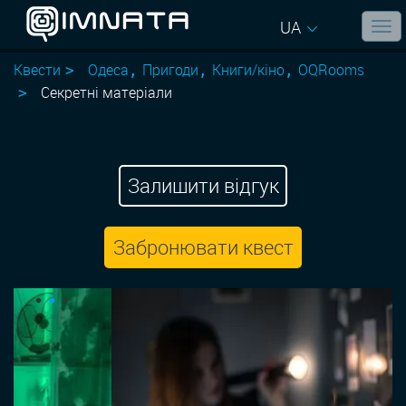
UA
Квести
Одеса
Пригоди
Книги/кіно
OQRooms
Секретні матеріали
Залишити відгук
Забронювати квест