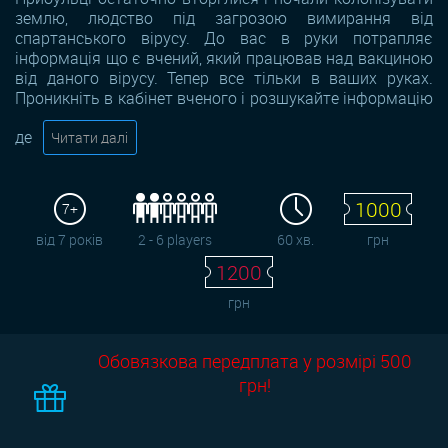
землю, людство під загрозою вимирання від
спартанського вірусу. До вас в руки потрапляє
інформація що є вчений, який працював над вакциною
від даного вірусу. Тепер все тільки в ваших руках.
Проникніть в кабінет вченого і розшукайте інформацію
де
Читати далі
1000
7+
від 7 років
2 - 6 players
60 хв.
грн
1200
грн
Обовязкова передплата у розмірі 500
грн!