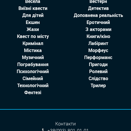
Весела
Вестерн
Виїзні квести
Детектив
Для дітей
Доповнена реальність
Екшен
Еротичний
Жахи
З акторами
Квест по місту
Книги/кіно
Кримінал
Лабіринт
Містика
Морфеус
Музичний
Перформанс
Пограбування
Пригоди
Психологічний
Ролевий
Сімейний
Слідство
Технологiчний
Трилер
Фентезі
Контакти
+38(093)-801-01-01