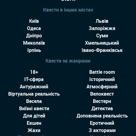
Квести в інших містах
Київ
Львів
Одеса
Запоріжжя
Дніпро
Суми
Миколаїв
Хмельницький
Ірпінь
Івано-Франківськ
Квести за жанрами
18+
Battle room
IT-сфера
Історичний
Антуражний
Атмосферний
Віртуальна реальність
Велоквест
Весела
Вестерн
Виїзні квести
Детектив
Для дітей
Доповнена реальність
Екшен
Еротичний
Жахи
З акторами