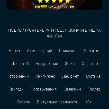
★ ★ ★ ★ ★
від 800 грн до 1100 грн
ПОДИВИТИСЯ І ВИБРАТИ КВЕСТ КІМНАТИ В ІНШИХ
ЖАНРАХ
Екшен
Атмосферний
Кримінал
Детектив
Для дітей
Антуражний
Жахи
Слідство
Історичний
Книги/кіно
Лабіринт
Містика
Пригоди
Пограбування
Сімейний
Трилер
Весела
Віртуальна реальність
18+