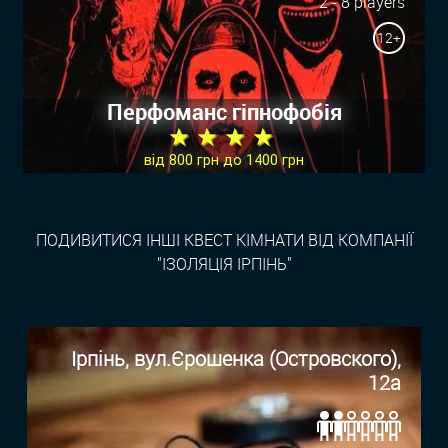
2 - 8 players
12+
Перфоманс гіпнофобія
★ ★ ★ ★
від 800 грн до 1400 грн
ПОДИВИТИСЯ ІНШІ КВЕСТ КІМНАТИ ВІД КОМПАНІЇ
"ІЗОЛЯЦІЯ ІРПІНЬ"
Ірпінь, вул.Єрошенка (Островского),
12а