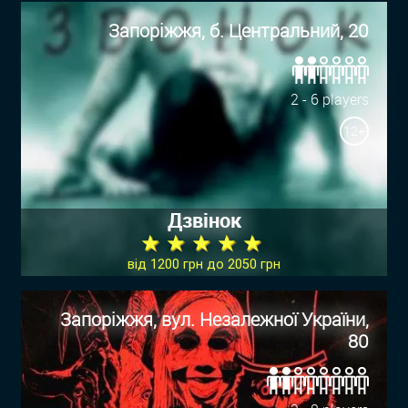
Запоріжжя, б. Центральний, 20
2 - 6 players
12+
Дзвінок
★ ★ ★ ★ ★
від 1200 грн до 2050 грн
Запоріжжя, вул. Незалежної України,
80