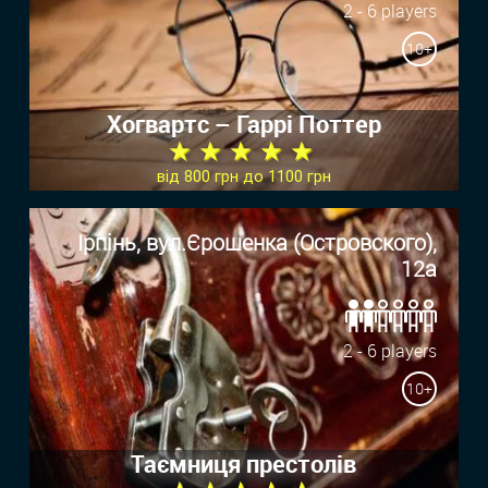
2 - 6 players
10+
Хогвартс – Гаррi Поттер
★ ★ ★ ★ ★
від 800 грн до 1100 грн
Ірпінь, вул.Єрошенка (Островского),
12а
2 - 6 players
10+
Таємниця престолів