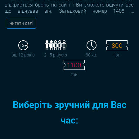
відкриється бронь на сайті і Ви зможете відчути все,
що відчував він. Загадковий номер 1408 ...
Читати далі
800
12+
від 12 років
2 - 5 players
60 хв.
грн
1100
грн
Виберіть зручний для Вас
час: