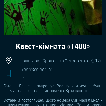
Квест-кімната «1408»
Ірпінь, вул.Єрощенка (Островського), 12а
+38(093)-801-01-
01
Готель 'Дельфін' запрошує Вас зупинитися в будь-
якому з наших розкішних номерів. Крім одного ...
Останнім постояльцем цього номера був Майкл Енслін
- письменник романів про містику. Зовсім скоро