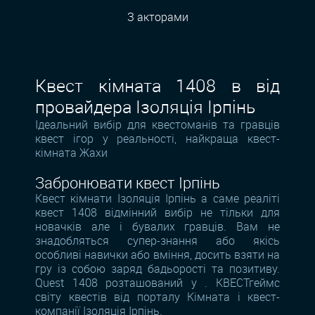
З акторами
Квест кімната 1408 в від
провайдера Ізоляція Ірпінь
Ідеальний вибір для квестоманів та гравців
квест ігор у реальності, найкраща квест-
кімната Жахи
Забронювати квест Ірпінь
Квест кімнати Ізоляція Ірпінь а саме реаліті
квест 1408 відмінний вибір не тільки для
новачків але і бувалих гравців. Вам не
знадобляться супер-знання або якісь
особливі навички або вміння, досить взяти на
гру із собою заряд бадьорості та позитиву.
Quest 1408 розташований у . КВЕСТгеймс
світу квестів від порталу Кімната і квест-
компанії Ізоляція Ірпінь.