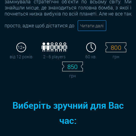
замінувала стратегічні об'єкти по всьому світу. Ми
знайшли місце, де знаходиться головна бомба, з якої і
почнеться низка вибухів по всій планеті. Але не все так
просто, адже щоб дістатися до
Читати далі
800
12+
від 12 років
2 - 6 players
60 хв.
грн
850
грн
Виберіть зручний для Вас
час: