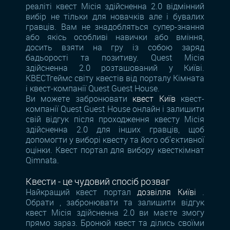
реаліті квест Місія здійсненна 2.0 відмінний
вибір не тільки для новачків але і бувалих
гравців. Вам не знадобляться супер-знання
або якісь особливі навички або вміння,
досить взяти на гру із собою заряд
бадьорості та позитиву. Quest Місія
здійсненна 2.0 розташований у Київі.
КВЕСТгеймс світу квестів від порталу Кімната
і квест-компанії Quest Guest House.
Ви можете забронювати
квест Київ
квест-
компанії Quest Guest House онлайн і залишити
свій відгук після проходження квесту Місія
здійсненна 2.0 для інших гравців, щоб
допомогти у виборі квесту та його об'єктивної
оцінки. Квест портал для вибору квесткімнат
Qimnata.
Квести - це чудовий спосіб розваг
Найкращий квест портал
дозвілля Київі
.
Обрати , забронювати та залишити відгук
квест Місія здійсненна 2.0 ви маєте змогу
прямо зараз. Бронюй квест та ділись своїми