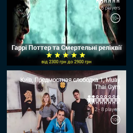
2 - 6 players
10+
Гаррі Поттер та Смертельні реліквії
★ ★ ★ ★ ★
від 2300 грн до 2900 грн
Київ, Предмостная слободка 1, Muay
Thai Gym
2 - 8 players
10+