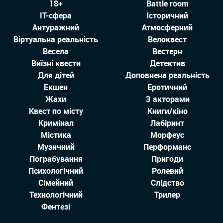
18+
Battle room
IT-сфера
Історичний
Антуражний
Атмосферний
Віртуальна реальність
Велоквест
Весела
Вестерн
Виїзні квести
Детектив
Для дітей
Доповнена реальність
Екшен
Еротичний
Жахи
З акторами
Квест по місту
Книги/кіно
Кримінал
Лабіринт
Містика
Морфеус
Музичний
Перформанс
Пограбування
Пригоди
Психологічний
Ролевий
Сімейний
Слідство
Технологiчний
Трилер
Фентезі