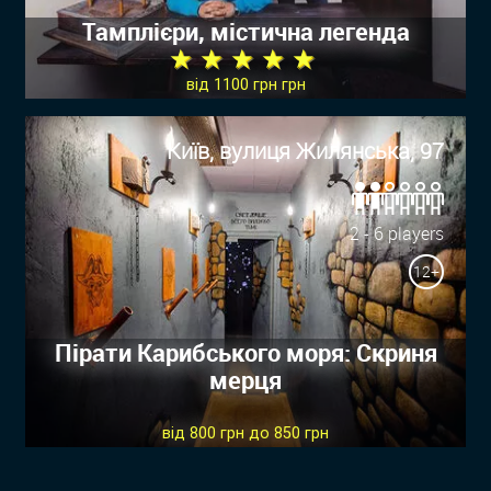
Тамплієри, містична легенда
★ ★ ★ ★ ★
від 1100 грн грн
Київ, вулиця Жилянська, 97
2 - 6 players
12+
Пірати Карибського моря: Скриня
мерця
від 800 грн до 850 грн