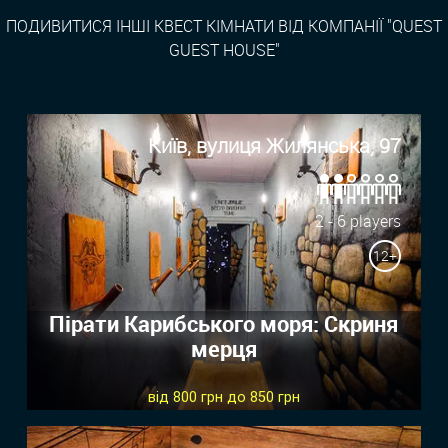
ПОДИВИТИСЯ ІНШІ КВЕСТ КІМНАТИ ВІД КОМПАНІЇ "QUEST
GUEST HOUSE"
Київ, вулиця Жилянська, 97
2 - 6 players
12+
Пірати Карибського моря: Скриня
мерця
від 800 грн до 850 грн