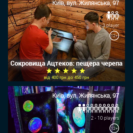
Київ, вул. Жилянська, 97
1 - 3 player
12+
Сокровища Ацтеков: пещера черепа
★ ★ ★ ★ ★
від 400 грн до 450 грн
Київ, вул. Жилянська, 97
2 - 10 players
12+