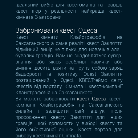
Ідеальний вибір для квестоманів та гравців
квест ігор у реальності, найкраща квест-
кімната З акторами
Забронювати квест Одеса
Квест кімнати Клайстрафобія на
Саксаганского а саме реаліті квест Закляття
відмінний вибір не тільки для новачків але і
бувалих гравців. Вам не знадобляться супер-
знання або якісь особливі навички або
вміння, досить взяти на гру із собою заряд
бадьорості та позитиву. Quest Закляття
розташований у Одесі. КВЕСТгеймс світу
квестів від порталу Кімната і квест-компанії
Клайстрафобія на Саксаганского.
Ви можете забронювати
квест Одеса
квест-
компанії Клайстрафобія на Саксаганского
онлайн і залишити свій відгук після
проходження квесту Закляття для інших
гравців, щоб допомогти у виборі квесту та
його об'єктивної оцінки. Квест портал для
вибору квесткімнат Qimnata.