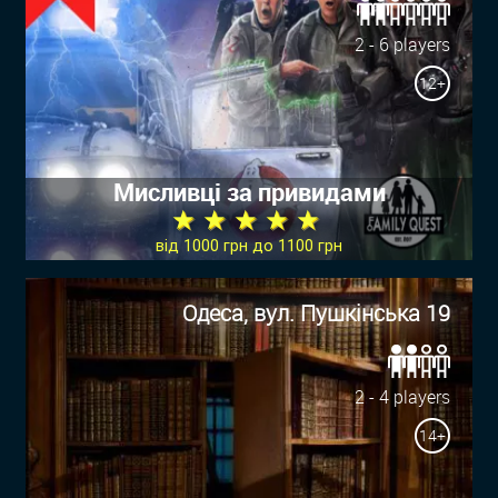
2 - 6 players
12+
Мисливці за привидами
★ ★ ★ ★ ★
від 1000 грн до 1100 грн
Одеса, вул. Пушкінська 19
2 - 4 players
14+