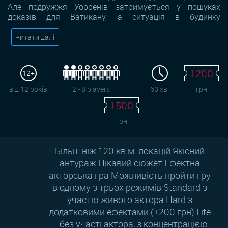
Але подружжя Уорренів затримується у пошуках
доказів для Ватикану, а ситуація в будинку
Читати далі
1200
12+
від 12 років
2 - 8 players
60 хв.
грн
1500
грн
Більш ніж 120 кв.м. локацій Якісний
антураж Цікавий сюжет Ефектна
акторська гра Можливість пройти гру
в одному з трьох режимів Standard з
участю живого актора Hard з
додатковими ефектами (+200 грн) Lite
– без участі актора, з концентрацією