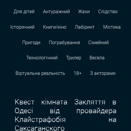
Для дітей
Антуражний
Жахи
Слідство
Історичний
Книги/кіно
Лабіринт
Містика
Пригоди
Пограбування
Сімейний
Технологiчний
Трилер
Весела
Віртуальна реальність
18+
З акторами
Квест кімната Закляття в
Одесі від провайдера
Клайстрафобія на
Саксаганского