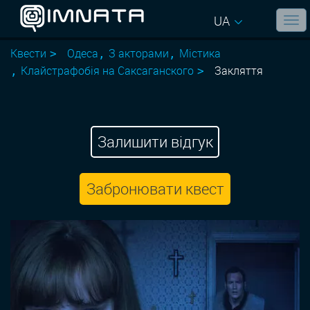
UA
Квести
Одеса
З акторами
Містика
Клайстрафобія на Саксаганского
Закляття
Залишити відгук
Забронювати квест