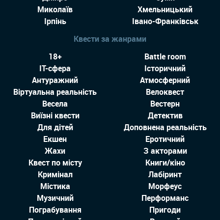
Миколаїв
Хмельницький
Ірпінь
Івано-Франківськ
Квести за жанрами
18+
Battle room
IT-сфера
Історичний
Антуражний
Атмосферний
Віртуальна реальність
Велоквест
Весела
Вестерн
Виїзні квести
Детектив
Для дітей
Доповнена реальність
Екшен
Еротичний
Жахи
З акторами
Квест по місту
Книги/кіно
Кримінал
Лабіринт
Містика
Морфеус
Музичний
Перформанс
Пограбування
Пригоди