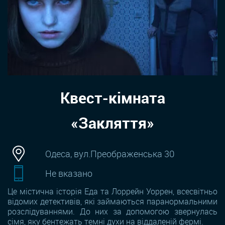
Квест-кімната
«Закляття»
Одеса, вул.Преображенська 30
Не вказано
Це містична історія Еда та Лоррейн Уоррен, всесвітньо
відомих детективів, які займаються паранормальними
розслідуваннями. До них за допомогою звернулась
сімя, яку бентежать темні духи на віддаленій фермі.