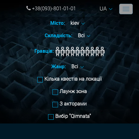
UA
+38(093)-801-01-01
Місто:
kiev
Складність:
Всі
Гравців:
Жанр:
Всі
Кілька квестів на локації
Лаунж зона
З акторами
Вибір "Qimnata"