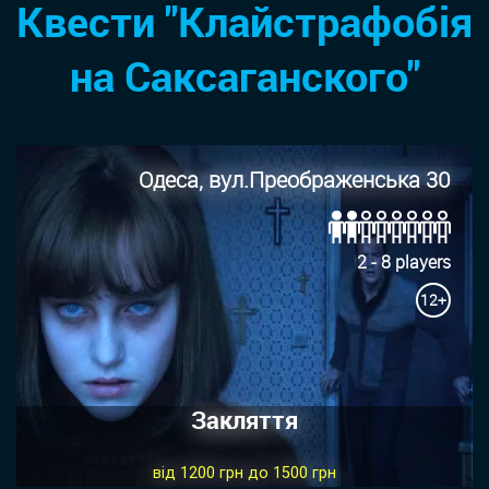
Квести "Клайстрафобія
на Саксаганского"
Одеса, вул.Преображенська 30
2 - 8 players
12+
Закляття
від 1200 грн до 1500 грн