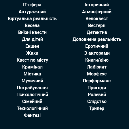
IT-сфера
Історичний
Антуражний
Атмосферний
Віртуальна реальність
Велоквест
Весела
Вестерн
Виїзні квести
Детектив
Для дітей
Доповнена реальність
Екшен
Еротичний
Жахи
З акторами
Квест по місту
Книги/кіно
Кримінал
Лабіринт
Містика
Морфеус
Музичний
Перформанс
Пограбування
Пригоди
Психологічний
Ролевий
Сімейний
Слідство
Технологiчний
Трилер
Фентезі