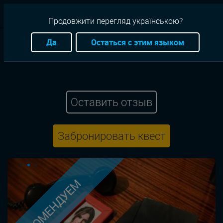
RU
Продовжити перегляд українською?
Квесты
Киев
Детектив
Книги/кино
Да
Остаться с этим языком
Anabioz Quest
Остров проклятых 2.0
Оставить отзыв
Забронировать квест
РЕКОМЕНДУЕМ