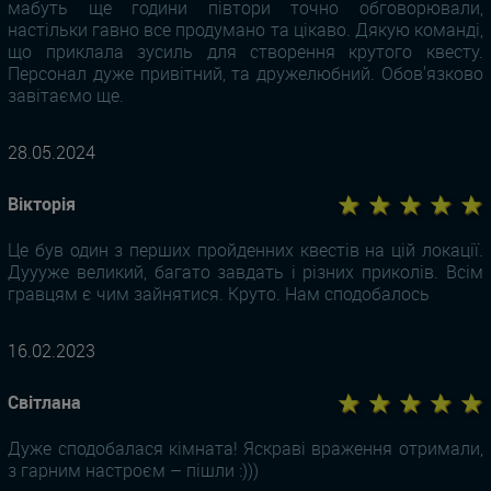
мабуть ще години півтори точно обговорювали,
настільки гавно все продумано та цікаво. Дякую команді,
що приклала зусиль для створення крутого квесту.
Персонал дуже привітний, та дружелюбний. Обов'язково
завітаємо ще.
28.05.2024
★ ★ ★ ★ ★
Вікторія
Це був один з перших пройденних квестів на цій локації.
Дуууже великий, багато завдать і різних приколів. Всім
гравцям є чим зайнятися. Круто. Нам сподобалось
16.02.2023
★ ★ ★ ★ ★
Світлана
Дуже сподобалася кімната! Яскраві враження отримали,
з гарним настроєм – пішли :)))