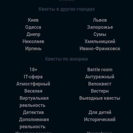
Квесты в других городах
Киев
Львов
Одесса
Запорожье
Днепр
Сумы
Николаев
Хмельницкий
Ирпень
Ивано-Франковск
Квесты по жанрам
18+
Battle room
IT-сфера
Антуражный
Атмостферный
Велоквест
Веселая
Вестерн
Виртуальная
Выездные квесты
реальность
Детектив
Для детей
Дополненная
Исторический
реальность