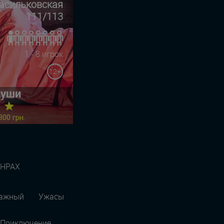
Васильковская
111/113
1 - 8 игрок
12+
души
★ ★
800 грн.
АНРАХ
ражный
Ужасы
Приключение