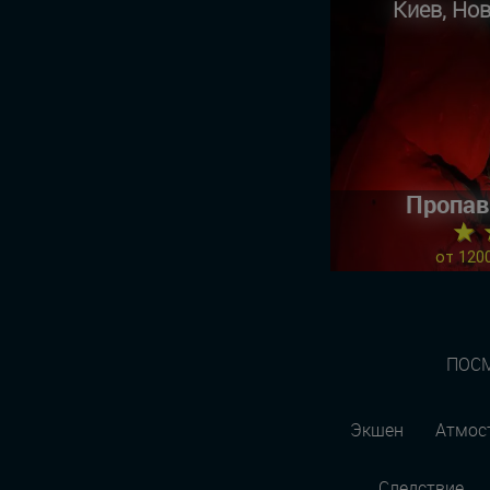
Киев, Но
Пропав
★ 
от 1200
ПОСМ
Экшен
Атмос
Следствие