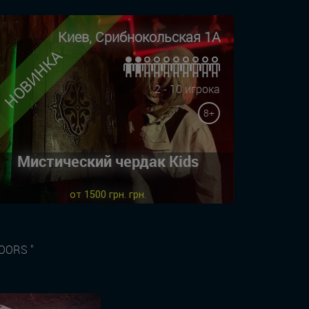
Киев, Срибнокольская 1А
НОВИНКА
2 - 10 игрока
8+
Мистический чердак Kids
от 1500 грн. грн.
OORS "