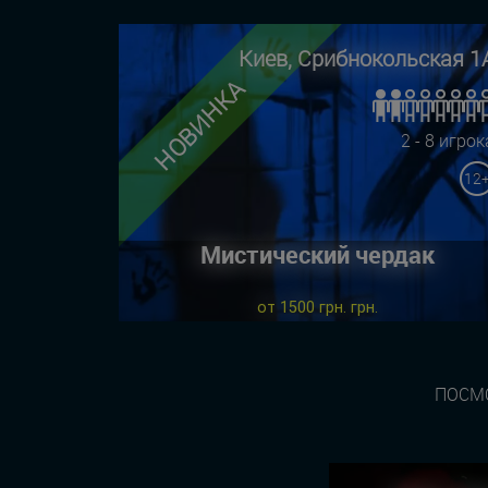
Киев, Срибнокольская 1
НОВИНКА
2 - 8 игрок
12
Мистический чердак
от 1500 грн. грн.
ПОСМО