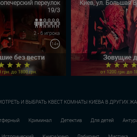
вопечерский переулок
Киев, ул. Большая 
19/3
2 - 6 игрока
14+
шие без вести
Зовущие 
★ ★ ★ ★
★ ★ ★ 
 грн. до 1800 грн.
от 1200 грн. до 1
ОТРЕТЬ И ВЫБРАТЬ КВЕСТ КОМНАТЫ КИЕВА В ДРУГИХ Ж
тферный
Криминал
Детектив
Для детей
Анту
Исторический
Книги/кино
Лабиринт
Мистика