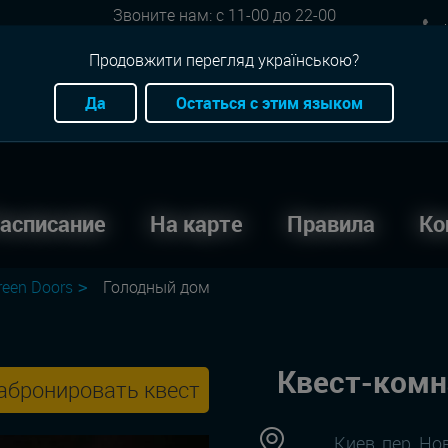
Звоните нам: с 11-00 до 22-00
+
Онлайн бронь: круглосуточно
Продовжити перегляд українською?
Да
Остаться с этим языком
асписание
На карте
Правила
Ко
reen Doors
Голодный дом
Квест-комн
абронировать квест
Киев, пер. Н