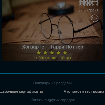
2 - 6 игрока
10+
Хогвартс — Гарри Поттер
★ ★ ★ ★ ★
от 800 грн. до 1100 грн.
Популярные разделы
дарочные сертификаты
Что такое квест комна
Квесты в других городах