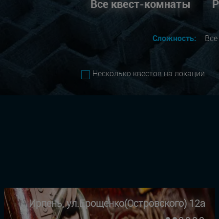
Все квест-комнаты
Р
Сложность:
Вс
Несколько квестов на локации
Ирпень, ул.Ерощенко(Островского) 12а