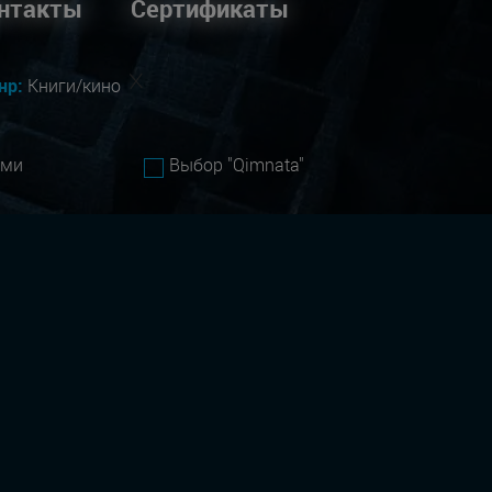
нтакты
Сертификаты
нр:
Книги/кино
ами
Выбор "Qimnata"