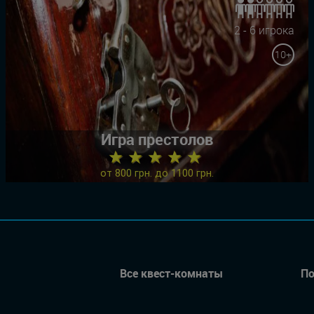
2 - 6 игрока
10+
Игра престолов
★ ★ ★ ★ ★
от 800 грн. до 1100 грн.
Все квест-комнаты
По