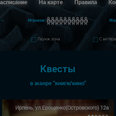
асписание
На карте
Правила
Ко
е
Игроков:
Жа
Лаунж зона
С актёр
Квесты
в жанре "книги/кино"
Ирпень, ул.Ерощенко(Островского) 12а