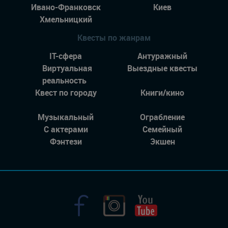
Ивано-Франковск
Киев
Хмельницкий
Квесты по жанрам
IT-сфера
Антуражный
Виртуальная
Выездные квесты
реальность
Квест по городу
Книги/кино
Музыкальный
Ограбление
С актерами
Семейный
Фэнтези
Экшен