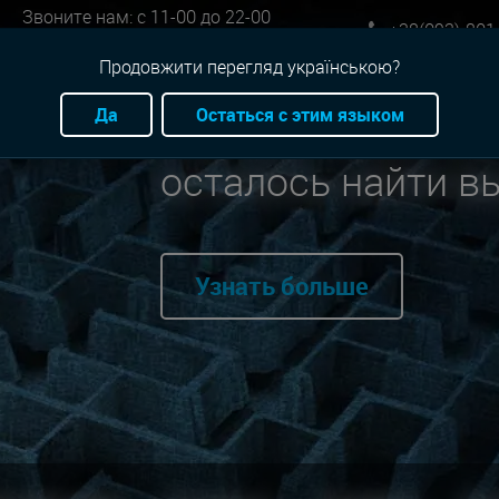
Звоните нам: с 11-00 до 22-00
+38(093)-801
Онлайн бронь: круглосуточно
Продовжити перегляд українською?
Да
Остаться с этим языком
Мы нашли для вас
осталось найти в
Узнать больше