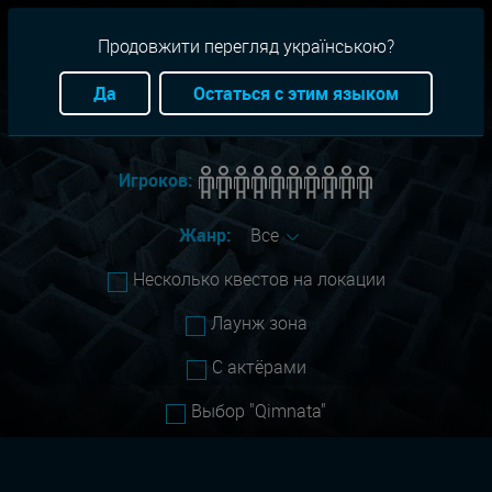
RU
+38(093)-801-01-01
Продовжити перегляд українською?
Город:
kiev
Да
Остаться с этим языком
Сложность:
Все
Игроков:
Жанр:
Все
Несколько квестов на локации
Лаунж зона
С актёрами
Выбор "Qimnata"