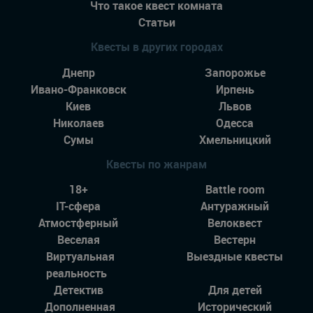
Что такое квест комната
Статьи
Квесты в других городах
Днепр
Запорожье
Ивано-Франковск
Ирпень
Киев
Львов
Николаев
Одесса
Сумы
Хмельницкий
Квесты по жанрам
18+
Battle room
IT-сфера
Антуражный
Атмостферный
Велоквест
Веселая
Вестерн
Виртуальная
Выездные квесты
реальность
Детектив
Для детей
Дополненная
Исторический