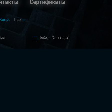
нтакты
Сертификаты
Жанр:
Все
ами
Выбор "Qimnata"