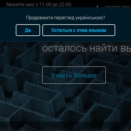
Звоните нам: с 11-00 до 22-00
+38(093)-801
Онлайн бронь: круглосуточно
Продовжити перегляд українською?
Да
Остаться с этим языком
Мы нашли для вас
осталось найти в
Узнать больше