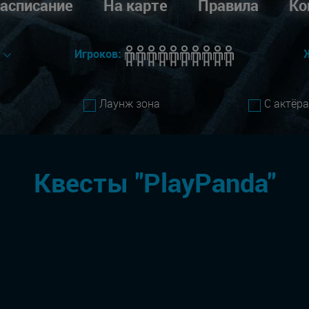
асписание
На карте
Правила
Ко
е
Игроков:
Лаунж зона
С актёр
Квесты "PlayPanda"