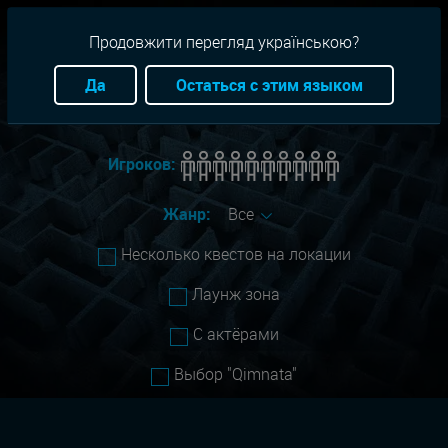
RU
+38(093)-801-01-01
Продовжити перегляд українською?
Город:
odessa
Да
Остаться с этим языком
Сложность:
Все
Игроков:
Жанр:
Все
Несколько квестов на локации
Лаунж зона
С актёрами
Выбор "Qimnata"