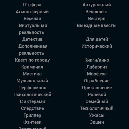
IT-сфера
Антуражный
Атмостферный
Велоквест
Веселая
Вестерн
Виртуальная
Выездные квесты
реальность
Детектив
Для детей
Дополненная
Исторический
реальность
Квест по городу
Книги/кино
Криминал
Лабиринт
Мистика
Морфеус
Музыкальный
Ограбление
Перформанс
Приключение
Психологический
Ролевой
С актерами
Семейный
Следствие
Технологичный
Триллер
Ужасы
Фэнтези
Экшен