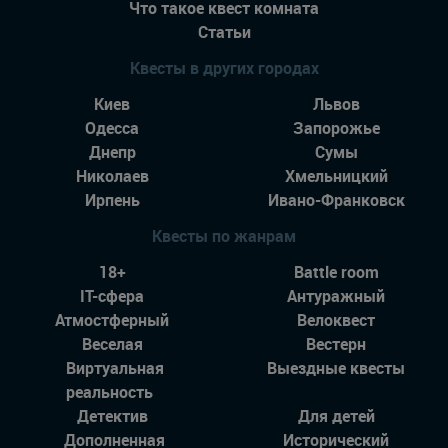
Что такое квест комната
Статьи
Квесты в других городах
Киев
Львов
Одесса
Запорожье
Днепр
Сумы
Николаев
Хмельницкий
Ирпень
Ивано-Франковск
Квесты по жанрам
18+
Battle room
IT-сфера
Антуражный
Атмостферный
Велоквест
Веселая
Вестерн
Виртуальная
Выездные квесты
реальность
Детектив
Для детей
Дополненная
Исторический