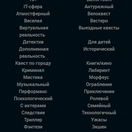
IT-сфера
Антуражный
Атмостферный
Велоквест
Веселая
Вестерн
Виртуальная
Выездные квесты
реальность
Детектив
Для детей
Дополненная
Исторический
реальность
Квест по городу
Книги/кино
Криминал
Лабиринт
Мистика
Морфеус
Музыкальный
Ограбление
Перформанс
Приключение
Психологический
Ролевой
С актерами
Семейный
Следствие
Технологичный
Триллер
Ужасы
Фэнтези
Экшен