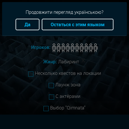
RU
+38(093)-801-01-01
Продовжити перегляд українською?
Город:
Николаев
Да
Остаться с этим языком
Сложность:
Все
Игроков:
Жанр:
Лабиринт
Несколько квестов на локации
Лаунж зона
С актёрами
Выбор "Qimnata"