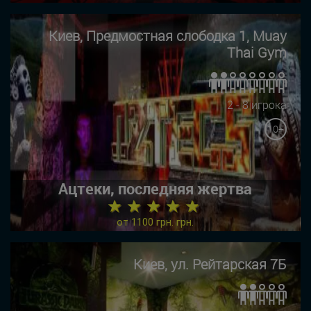
Киев, Предмостная слободка 1, Muay
Thai Gym
2 - 8 игрока
10+
Ацтеки, последняя жертва
★ ★ ★ ★ ★
от 1100 грн. грн.
Киев, ул. Рейтарская 7Б