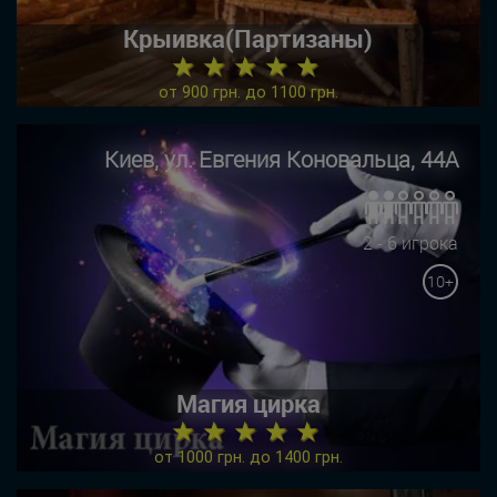
Крыивка(Партизаны)
★ ★ ★ ★ ★
от 900 грн. до 1100 грн.
Киев, ул. Евгения Коновальца, 44А
2 - 6 игрока
10+
Магия цирка
★ ★ ★ ★ ★
от 1000 грн. до 1400 грн.