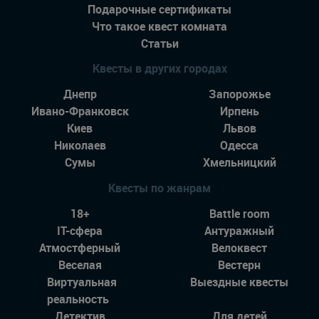
Подарочные сертификаты
Что такое квест комната
Статьи
Квесты в других городах
Днепр
Запорожье
Ивано-Франковск
Ирпень
Киев
Львов
Николаев
Одесса
Сумы
Хмельницкий
Квесты по жанрам
18+
Battle room
IT-сфера
Антуражный
Атмостферный
Велоквест
Веселая
Вестерн
Виртуальная
Выездные квесты
реальность
Детектив
Для детей