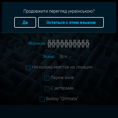
RU
+38(093)-801-01-01
Продовжити перегляд українською?
Город:
Все
Да
Остаться с этим языком
Сложность:
Легко
Игроков:
Жанр:
Все
Несколько квестов на локации
Лаунж зона
С актёрами
Выбор "Qimnata"