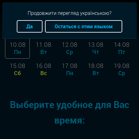
RU
+38(093)-801-01-01
Продовжити перегляд українською?
Город:
Ровно
Да
Остаться с этим языком
10.08
11.08
12.08
13.08
14.08
Пн
Вт
Ср
Чт
Пт
15.08
16.08
17.08
18.08
19.08
Сб
Вс
Пн
Вт
Ср
Выберите удобное для Вас
время: