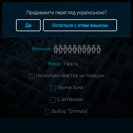
RU
+38(093)-801-01-01
Продовжити перегляд українською?
Город:
Ивано-Франковск
Да
Остаться с этим языком
Сложность:
Все
Игроков:
Жанр:
Ужасы
Несколько квестов на локации
Лаунж зона
С актёрами
Выбор "Qimnata"