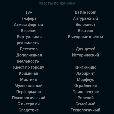
Квесты по жанрам
18+
Battle room
IT-сфера
Антуражный
Атмостферный
Велоквест
Веселая
Вестерн
Виртуальная
Выездные квесты
реальность
Детектив
Для детей
Дополненная
Исторический
реальность
Квест по городу
Книги/кино
Криминал
Лабиринт
Мистика
Морфеус
Музыкальный
Ограбление
Перформанс
Приключение
Психологический
Ролевой
С актерами
Семейный
Следствие
Технологичный