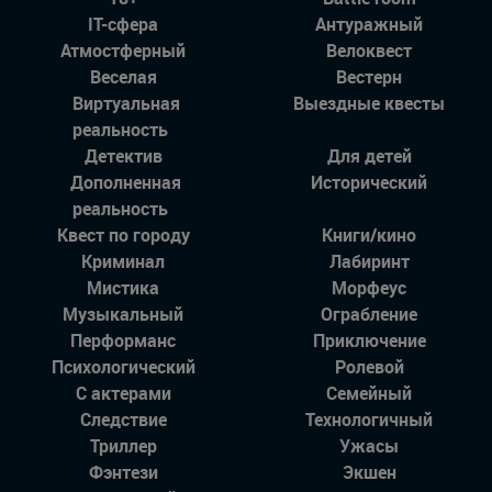
IT-сфера
Антуражный
Атмостферный
Велоквест
Веселая
Вестерн
Виртуальная
Выездные квесты
реальность
Детектив
Для детей
Дополненная
Исторический
реальность
Квест по городу
Книги/кино
Криминал
Лабиринт
Мистика
Морфеус
Музыкальный
Ограбление
Перформанс
Приключение
Психологический
Ролевой
С актерами
Семейный
Следствие
Технологичный
Триллер
Ужасы
Фэнтези
Экшен