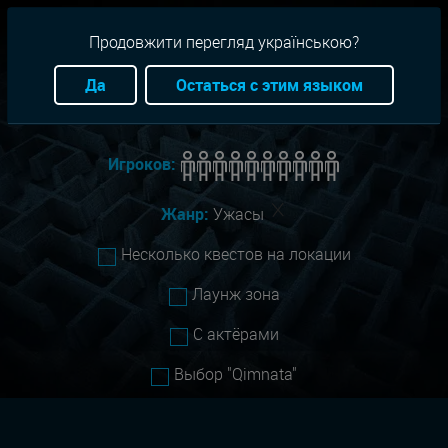
RU
+38(093)-801-01-01
Продовжити перегляд українською?
Город:
Хмельницкий
Да
Остаться с этим языком
Сложность:
Все
Игроков:
Жанр:
Ужасы
Несколько квестов на локации
Лаунж зона
С актёрами
Выбор "Qimnata"