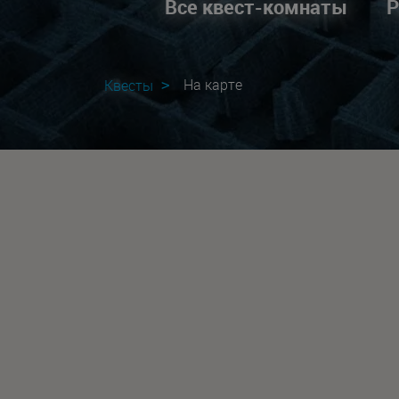
Все квест-комнаты
Р
На карте
Квесты