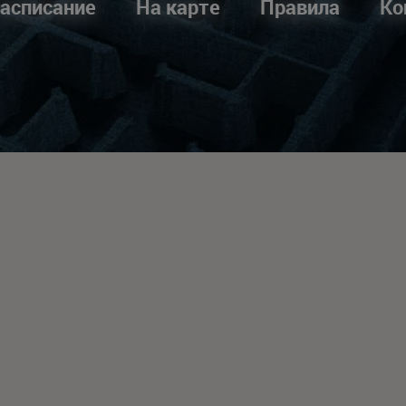
асписание
На карте
Правила
Ко