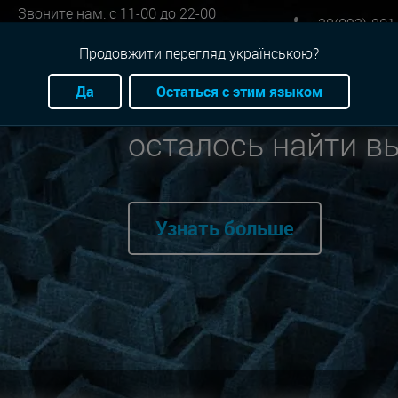
Звоните нам: с 11-00 до 22-00
+38(093)-801
Онлайн бронь: круглосуточно
Продовжити перегляд українською?
Да
Остаться с этим языком
Мы нашли для вас
осталось найти в
Узнать больше