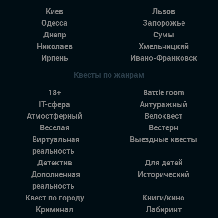
Киев
Львов
Одесса
Запорожье
Днепр
Сумы
Николаев
Хмельницкий
Ирпень
Ивано-Франковск
Квесты по жанрам
18+
Battle room
IT-сфера
Антуражный
Атмостферный
Велоквест
Веселая
Вестерн
Виртуальная
Выездные квесты
реальность
Детектив
Для детей
Дополненная
Исторический
реальность
Квест по городу
Книги/кино
Криминал
Лабиринт