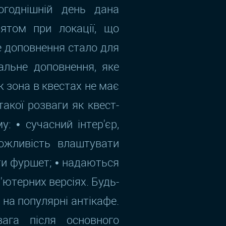
годнішній день дана
ятом при локації, що
е доповнення стало для
еальне доповнення, яке
ж зона в квестах не має
акої розваги як квест-
: • сучасний інтер'єр,
можливість влаштувати
ти фуршет; • надаються
п'ютерних версіях. Будь-
на популярні антікафе.
ага після основного