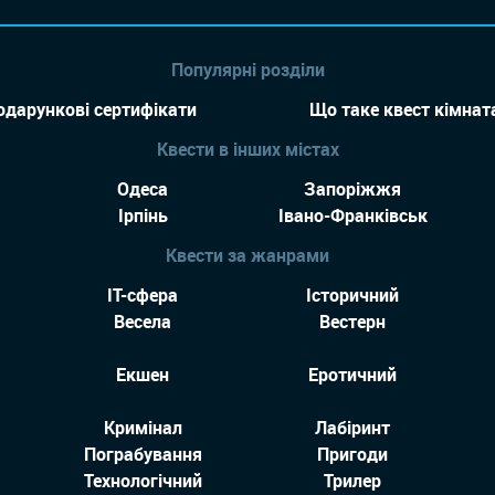
Популярні розділи
одарункові сертифікати
Що таке квест кімнат
Квести в інших містах
Одеса
Запоріжжя
Ірпінь
Івано-Франківськ
Квести за жанрами
IT-сфера
Історичний
Весела
Вестерн
Екшен
Еротичний
Кримінал
Лабіринт
Пограбування
Пригоди
Технологiчний
Трилер