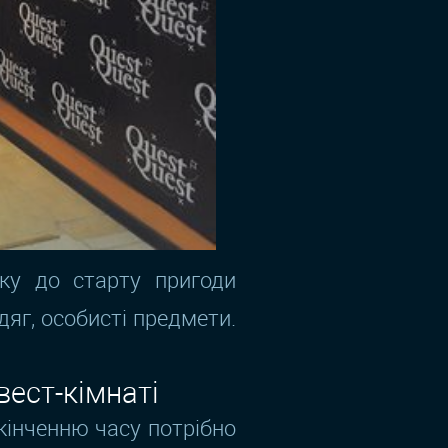
яку до старту пригоди
дяг, особисті предмети.
вест-кімнаті
кінченню часу потрібно