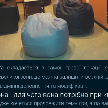
та
складається з самої ігрової локації, 
евеликої зони, де можна залишити верхній о
відмінні доповнення та модифікації.
а і для чого вона потрібна при к
уже хочеться продовжити тему гри, а по за