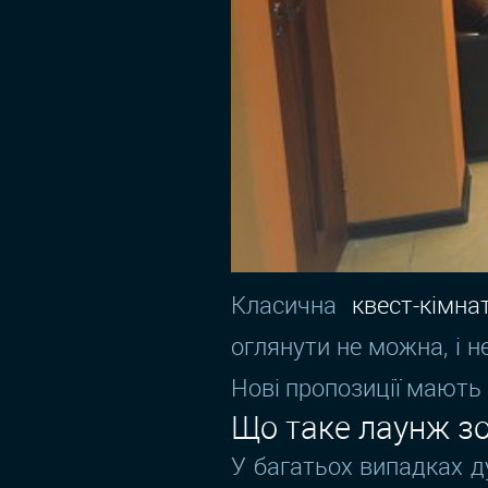
Класична
квест-кімна
оглянути не можна, і н
Нові пропозиції мають 
Що таке лаунж зон
У багатьох випадках д