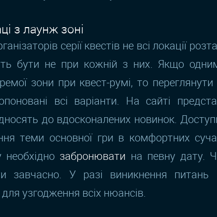
ці з лаунж зоні
анізаторів серії квестів не всі локації розта
ть бути не при кожній з них. Якщо одним
ремої зони при квест-румі, то переглянути 
опоновані всі варіанти. На сайті предста
 відносять до вдосконалених новинок. Досту
ня теми основної гри в комфортних суча
у необхідно
забронювати
на певну дату. 
ти завчасно. У разі виникнення питань
для узгодження всіх нюансів.