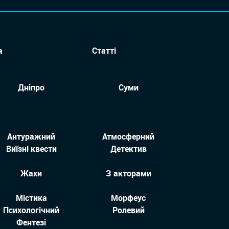
а
Статті
Дніпро
Суми
Антуражний
Атмосферний
Виїзні квести
Детектив
Жахи
З акторами
Містика
Морфеус
Психологічний
Ролевий
Фентезі