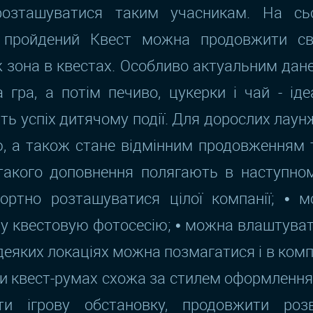
розташуватися таким учасникам. На сьо
 пройдений Квест можна продовжити св
 зона в квестах. Особливо актуальним дан
 гра, а потім печиво, цукерки і чай - ід
ь успіх дитячому події. Для дорослих лаун
 а також стане відмінним продовженням т
такого доповнення полягають в наступному
ртно розташуватися цілої компанії; • 
у квестовую фотосесію; • можна влаштува
 в деяких локаціях можна позмагатися і в ком
ри квест-румах схожа за стилем оформлення 
ти ігрову обстановку, продовжити розв