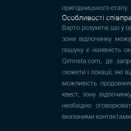
пригодницького етапу.
Особливості співпра
Варто розуміти, що у орг
зони відпочинку можу
пошуку є наявність ок
Qimnata.com, де запр
сюжети і локації, які
можливість продовжен
квест, зону відпочинк
необхідно оговорюва
вказаними контактами 