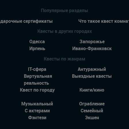
Популярные разделы
дарочные сертификаты
Что такое квест комна
Квесты в других городах
Одесса
Запорожье
Ирпень
Ивано-Франковск
Квесты по жанрам
IT-сфера
Антуражный
Виртуальная
Выездные квесты
реальность
Квест по городу
Книги/кино
Музыкальный
Ограбление
С актерами
Семейный
Фэнтези
Экшен