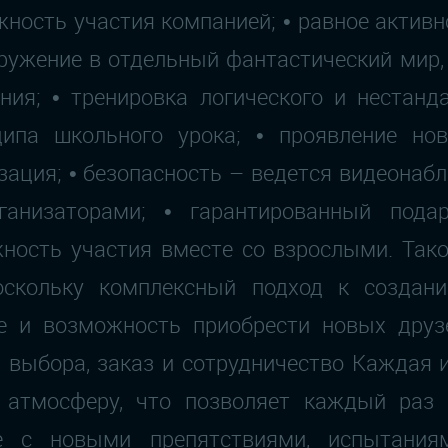
жность участия компанией; • равное активн
гружение в отдельный фантастический мир,
ния; • тренировка логического и нестан
ипа школьного урока; • проявление нов
ация; • безопасность – ведется видеонаб
ганизаторами; • гарантированный подар
жность участия вместе со взрослыми. Так
оскольку комплексный подход к создан
е и возможность приобрести новых друз
 выбора, заказ и сотрудничество Каждая 
и атмосферу, что позволяет каждый раз
е с новыми препятствиями, испытания