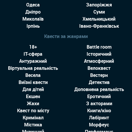
Одеса
Запоріжжя
Дніпро
Суми
Миколаїв
Хмельницький
Ірпінь
Івано-Франківськ
Квести за жанрами
18+
Battle room
IT-сфера
Історичний
Антуражний
Атмосферний
Віртуальна реальність
Велоквест
Весела
Вестерн
Виїзні квести
Детектив
Для дітей
Доповнена реальність
Екшен
Еротичний
Жахи
З акторами
Квест по місту
Книги/кіно
Кримінал
Лабіринт
Містика
Морфеус
Музичний
Перформанс