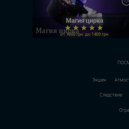
10
Магия цирка
★ ★ ★ ★ ★
от 1000 грн. до 1400 грн.
ПОСМ
Экшен
Атмос
Следствие
Огр