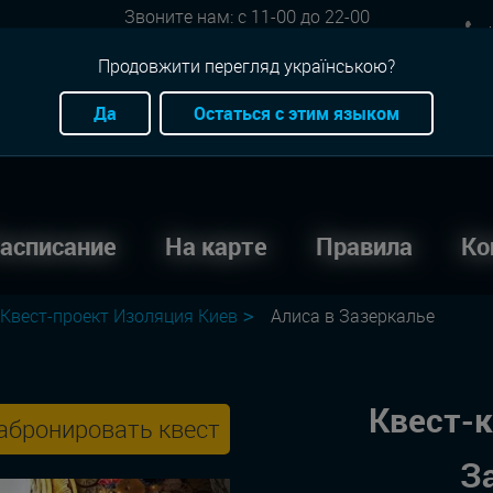
Звоните нам: с 11-00 до 22-00
+
Онлайн бронь: круглосуточно
Продовжити перегляд українською?
Да
Остаться с этим языком
асписание
На карте
Правила
Ко
Квест-проект Изоляция Киев
Алиса в Зазеркалье
Квест-к
абронировать квест
З