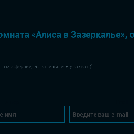
омната «Алиса в Зазеркалье», 
атмосферний, всі залишились у захваті))
Автор
Email