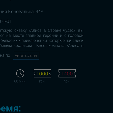
ения Коновальца, 44А
-01-01
етскую сказку «Алиса в Стране чудес», вы
ся на месте главной героини и с головой
забываемых приключений, которые начались
 белым кроликом… Квест-комната «Алиса в
на по
Читать далее
1000
1400
60 мин.
грн.
грн.
ремя: