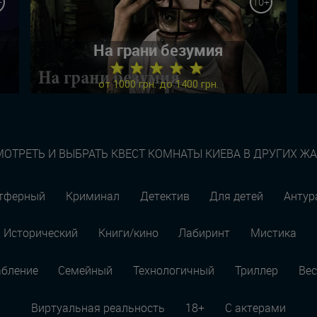
+
10+
На грани безумия
★ ★ ★ ★ ★
от 1000 грн. до 1400 грн.
ОТРЕТЬ И ВЫБРАТЬ КВЕСТ КОМНАТЫ КИЕВА В ДРУГИХ Ж
тферный
Криминал
Детектив
Для детей
Анту
Исторический
Книги/кино
Лабиринт
Мистика
абление
Семейный
Технологичный
Триллер
Вес
Виртуальная реальность
18+
С актерами