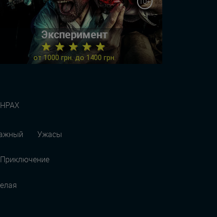
10+
Эксперимент
★ ★ ★ ★ ★
от 1000 грн. до 1400 грн.
АНРАХ
ражный
Ужасы
Приключение
елая