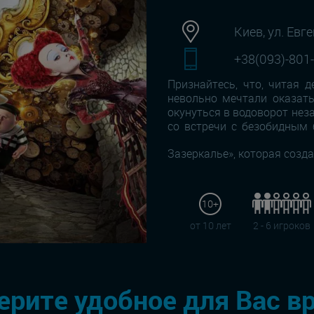
Киев, ул. Евг
+38(093)-801
Признайтесь, что, читая д
невольно мечтали оказать
окунуться в водоворот не
со встречи с безобидным
Зазеркалье», которая созда
10+
от 10 лет
2 - 6 игроков
рите удобное для Вас в