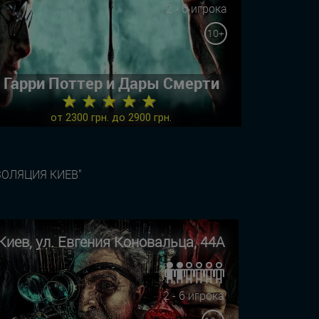
2 - 6 игрока
10+
Гарри Поттер и Дары Смерти
★ ★ ★ ★ ★
от 2300 грн. до 2900 грн.
ЗОЛЯЦИЯ КИЕВ"
Киев, ул. Евгения Коновальца, 44А
2 - 6 игрока