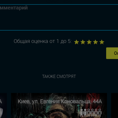
Комментарий
1
2
3
4
5
Общая оценка от 1 до 5:
О
ТАКЖЕ СМОТРЯТ
А
Киев, ул. Евгения Коновальца, 44А