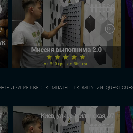
а
2 - 6 игрока
+
12+
ук
Миссия выполнима 2.0
★ ★ ★ ★ ★
от 800 грн. до 850 грн.
ЕТЬ ДРУГИЕ КВЕСТ КОМНАТЫ ОТ КОМПАНИИ "QUEST GUES
7
Киев, улица Жилянская, 97