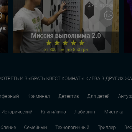
а
2 - 6 игрока
+
12+
ук
Миссия выполнима 2.0
★ ★ ★ ★ ★
от 800 грн. до 850 грн.
ОТРЕТЬ И ВЫБРАТЬ КВЕСТ КОМНАТЫ КИЕВА В ДРУГИХ Ж
тферный
Криминал
Детектив
Для детей
Анту
Исторический
Книги/кино
Лабиринт
Мистика
абление
Семейный
Технологичный
Триллер
Вес