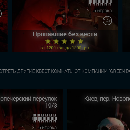
а
2 - 6 игрока
+
14+
Пропавшие без вести
★ ★ ★ ★ ★
от 1200 грн. до 1800 грн.
ТРЕТЬ ДРУГИЕ КВЕСТ КОМНАТЫ ОТ КОМПАНИИ "GREEN D
вопечерский переулок
Киев, пер. Новоп
19/3
2 - 6 игрока