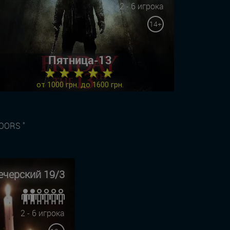
2 - 6 игрока
14+
Пятница-13
★ ★ ★ ★ ★
от 1000 грн. до 1600 грн.
OORS "
ечерский 19/3
2 - 6 игрока