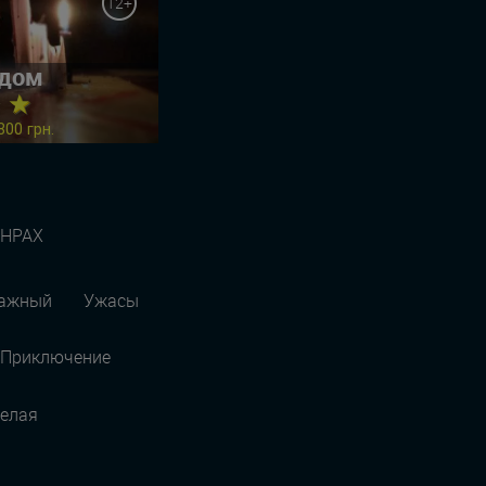
12+
 дом
★ ★
800 грн.
АНРАХ
ражный
Ужасы
Приключение
елая