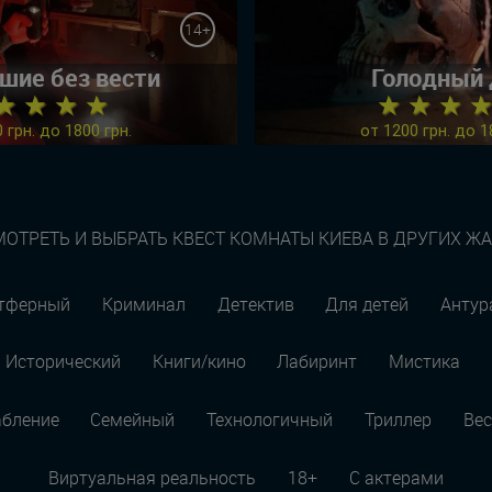
14+
шие без вести
Голодный
★ ★ ★ ★
★ ★ ★ 
 грн. до 1800 грн.
от 1200 грн. до 1
ОТРЕТЬ И ВЫБРАТЬ КВЕСТ КОМНАТЫ КИЕВА В ДРУГИХ Ж
тферный
Криминал
Детектив
Для детей
Анту
Исторический
Книги/кино
Лабиринт
Мистика
абление
Семейный
Технологичный
Триллер
Вес
Виртуальная реальность
18+
С актерами