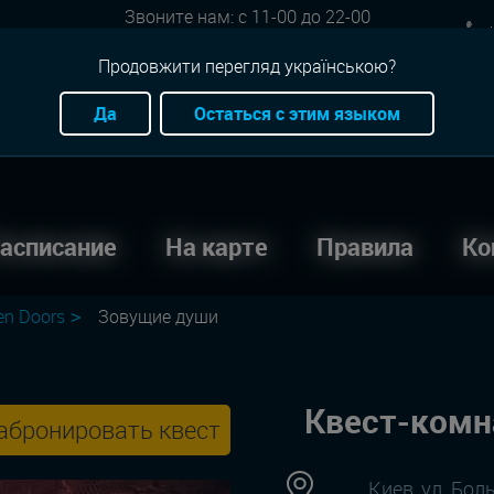
Звоните нам: с 11-00 до 22-00
+
Онлайн бронь: круглосуточно
Продовжити перегляд українською?
Да
Остаться с этим языком
асписание
На карте
Правила
Ко
en Doors
Зовущие души
Квест-комн
абронировать квест
Киев, ул. Бо