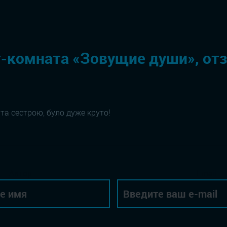
-комната «Зовущие души», от
та сестрою, було дуже круто!
Автор
Email