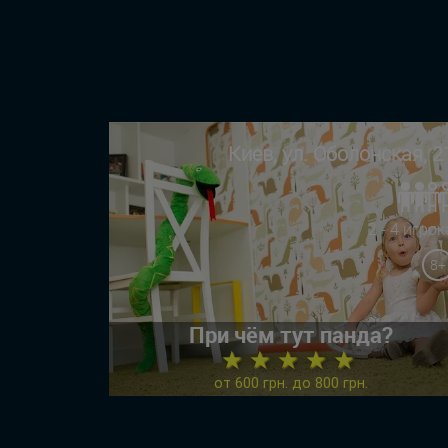
Киев, ул. Оболонская, 2
2 - 4 игрок
8+
При чём тут панда?
★ ★ ★ ★ ★
от 600 грн. до 800 грн.