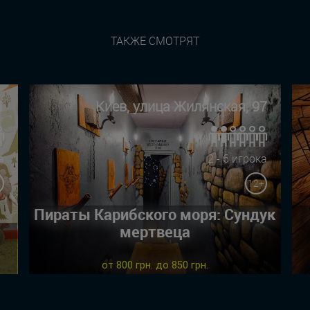
ТАКЖЕ СМОТРЯТ
1
Киев, улица Жилянская, 97
а
2 - 6 игрока
12+
Пираты Карибского моря: Сундук
мертвеца
от 800 грн. до 850 грн.