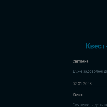
Квест
Світлана
Дуже задоволені ді
02.01.2023
Юлия
Святкували день на