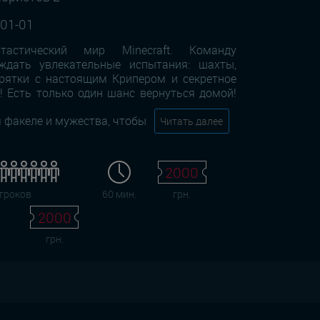
-01-01
стический мир Minecraft. Команду
ждать увлекательные испытания: шахты,
 прятки с настоящим Крипером и секретное
! Есть только один шанс вернуться домой!
м факеле и мужества, чтобы
Читать далее
2000
игроков
60 мин.
грн.
2000
грн.