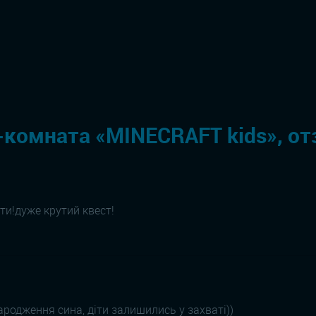
-комната «MINECRAFT kids», от
ти!дуже крутий квест!
родження сина, діти залишились у захваті))