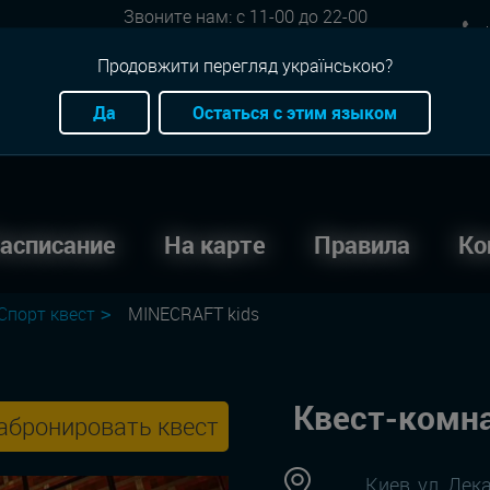
Звоните нам: с 11-00 до 22-00
+
Онлайн бронь: круглосуточно
Продовжити перегляд українською?
Да
Остаться с этим языком
асписание
На карте
Правила
Ко
Спорт квест
MINECRAFT kids
Квест-комна
абронировать квест
Киев, ул. Дек