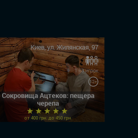
Киев, ул. Жилянская, 97
1 - 3 игрок
12+
Сокровища Ацтеков: пещера
черепа
★ ★ ★ ★ ★
от 400 грн. до 450 грн.