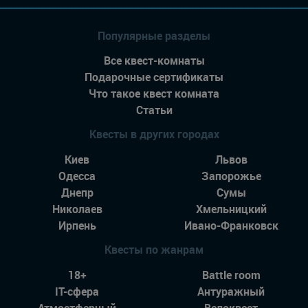
Популярные разделы
Все квест-комнаты
Подарочные сертификаты
Что такое квест комната
Статьи
Квесты в других городах
Киев
Львов
Одесса
Запорожье
Днепр
Сумы
Николаев
Хмельницкий
Ирпень
Ивано-Франковск
Квесты по жанрам
18+
Battle room
IT-сфера
Антуражный
Атмостферный
Велоквест