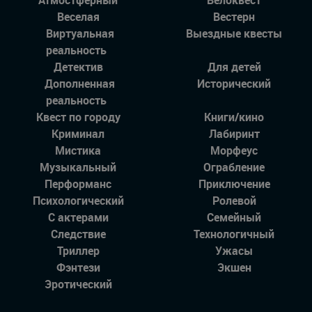
Веселая
Вестерн
Виртуальная
Выездные квесты
реальность
Детектив
Для детей
Дополненная
Исторический
реальность
Квест по городу
Книги/кино
Криминал
Лабиринт
Мистика
Морфеус
Музыкальный
Ограбление
Перформанс
Приключение
Психологический
Ролевой
С актерами
Семейный
Следствие
Технологичный
Триллер
Ужасы
Фэнтези
Экшен
Эротический