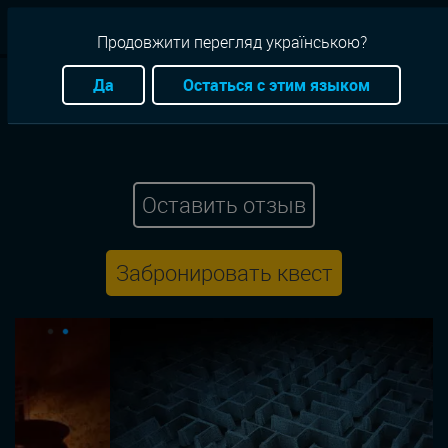
RU
Продовжити перегляд українською?
Квесты
Николаев
Ужасы
Экшен
360 Quest
Да
Остаться с этим языком
Поворот не туда
Оставить отзыв
Забронировать квест