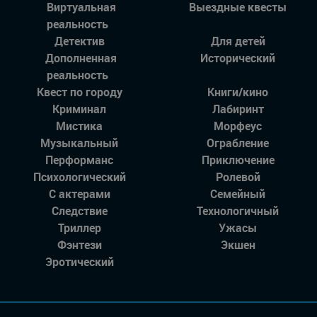
Виртуальная
Выездные квесты
реальность
Детектив
Для детей
Дополненная
Исторический
реальность
Квест по городу
Книги/кино
Криминал
Лабиринт
Мистика
Морфеус
Музыкальный
Ограбление
Перформанс
Приключение
Психологический
Ролевой
С актерами
Семейный
Следствие
Технологичный
Триллер
Ужасы
Фэнтези
Экшен
Эротический