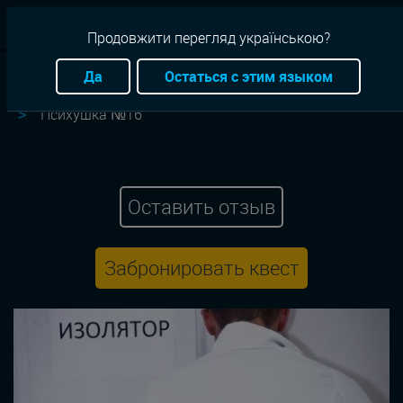
RU
Продовжити перегляд українською?
Квесты
Хмельницкий
Приключение
Да
Остаться с этим языком
Квест-проект "Изоляция" Хмельницкий
Психушка №16
Оставить отзыв
Забронировать квест