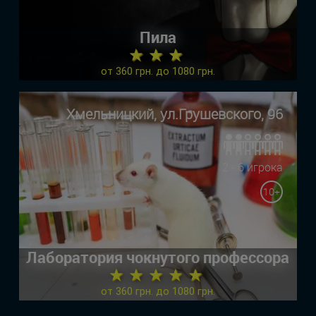
Пила
★ ★ ★
от 360 грн. до 1080 грн.
Хмельницкий, ул.Грушевского, 96
2 - 6 игрока
10+
Лаборатория чокнутого профессора
★ ★ ★ ★ ★
от 360 грн. до 1080 грн.