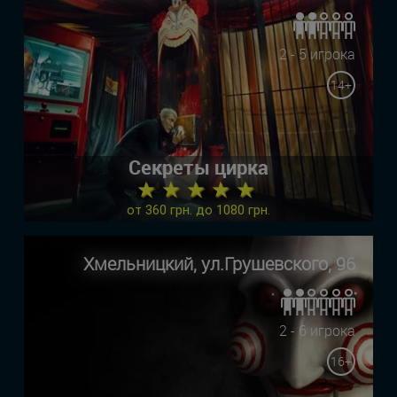
2 - 5 игрока
14+
Секреты цирка
★ ★ ★ ★ ★
от 360 грн. до 1080 грн.
Хмельницкий, ул.Грушевского, 96
2 - 6 игрока
16+