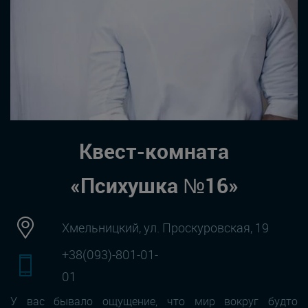
Квест-комната
«Психушка №16»
Хмельницкий, ул. Проскуровская, 19
+38(093)-801-01-
01
У вас бывало ощущение, что мир вокруг будто