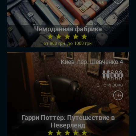
Чемоданная фабрика
★ ★ ★ ★ ★
от 800 грн. до 1000 грн.
Киев, пер. Шевченко 4
2 - 5 игрока
14+
Гарри Поттер: Путешествие в
Неверленд
★ ★ ★ ★ ★