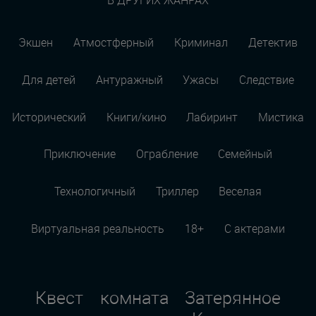
В ДРУГИХ ЖАНРАХ
Экшен
Атмостферный
Криминал
Детектив
Для детей
Антуражный
Ужасы
Следствие
Исторический
Книги/кино
Лабиринт
Мистика
Приключение
Ограбление
Семейный
Технологичный
Триллер
Веселая
Виртуальная реальность
18+
С актерами
Квест комната Затерянное