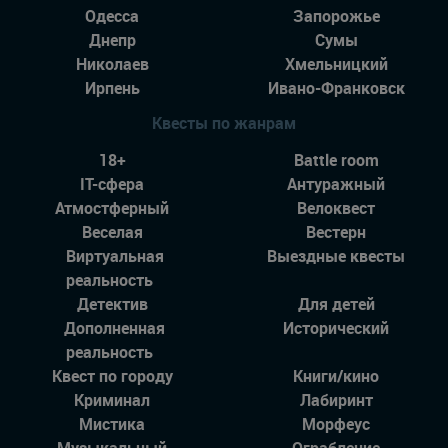
Одесса
Запорожье
Днепр
Сумы
Николаев
Хмельницкий
Ирпень
Ивано-Франковск
Квесты по жанрам
18+
Battle room
IT-сфера
Антуражный
Атмостферный
Велоквест
Веселая
Вестерн
Виртуальная
Выездные квесты
реальность
Детектив
Для детей
Дополненная
Исторический
реальность
Квест по городу
Книги/кино
Криминал
Лабиринт
Мистика
Морфеус
Музыкальный
Ограбление