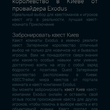
королевство в Киеве от
провайдера Exodus
Идеальный выбор для квестоманов и игроков
квест игр в реальности, лучшая квест-
комната Приключение
Забронировать квест Киев
Квест комнаты Exodus а именно реалити
квест Затерянное королевство отличный
выбор не только для новичков но и бывалых
игроков. Вам не понадобятся сверх-знания
или какие-то особые навыки или умения,
достаточно взять на игру с собой заряд
бодрости и позитива. Quest Затерянное
королевство расположены в Киеве.
КВЕСТгеймс мира квестов от портала
кимната и квест-компании Exodus.
Вы можете забронировать
квест Киев
квест-
компании Exodus онлайн и оставить свой
отзыв после прохождение квеста для других
игроков, чтобы помочь в выборе квеста и его
объективной оценки. Квест портал для