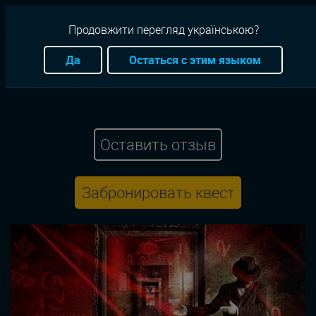
RU
Продовжити перегляд українською?
Квесты
Киев
Приключение
Exodus
Да
Остаться с этим языком
Затерянное королевство
Оставить отзыв
Забронировать квест