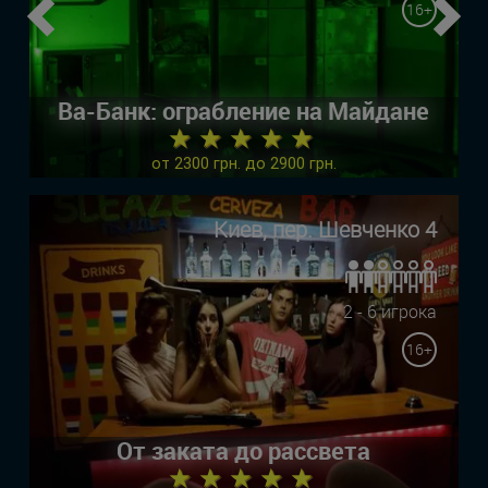
16+
Previous
Ne
Ва-Банк: ограбление на Майдане
★ ★ ★ ★ ★
от 2300 грн. до 2900 грн.
Киев, пер. Шевченко 4
2 - 6 игрока
16+
От заката до рассвета
★ ★ ★ ★ ★