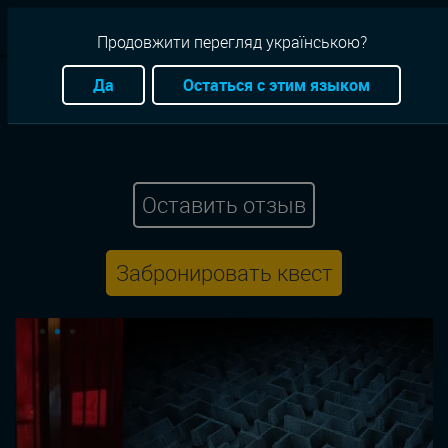
RU
Продовжити перегляд українською?
Квесты
Киев
Триллер
Антуражный
Да
Остаться с этим языком
Anabioz Quest
Зомби: побег
Оставить отзыв
Забронировать квест