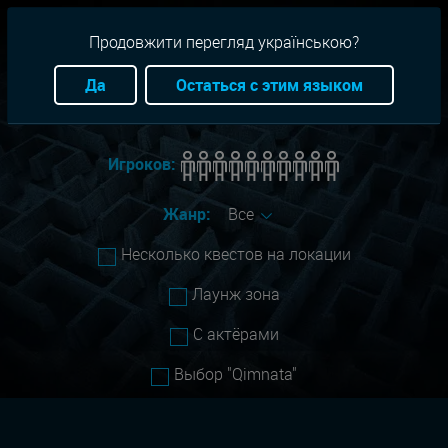
RU
+38(093)-801-01-01
Продовжити перегляд українською?
Город:
Северодонецк
Да
Остаться с этим языком
Сложность:
Все
Игроков:
Жанр:
Все
Несколько квестов на локации
Лаунж зона
С актёрами
Выбор "Qimnata"