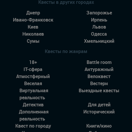
Квесты в других городах
Днепр
Запорожье
Ивано-Франковск
Ирпень
Киев
Львов
Николаев
Одесса
Сумы
Хмельницкий
Квесты по жанрам
18+
Battle room
IT-сфера
Антуражный
Атмостферный
Велоквест
Веселая
Вестерн
Виртуальная
Выездные квесты
реальность
Детектив
Для детей
Дополненная
Исторический
реальность
Квест по городу
Книги/кино