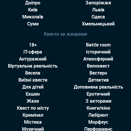
Дніпро
Запоріжжя
Київ
Львів
Миколаїв
Одеса
Суми
Хмельницький
Квести за жанрами
18+
Battle room
IT-сфера
Історичний
Антуражний
Атмосферний
Віртуальна реальність
Велоквест
Весела
Вестерн
Виїзні квести
Детектив
Для дітей
Доповнена реальність
Екшен
Еротичний
Жахи
З акторами
Квест по місту
Книги/кіно
Кримінал
Лабіринт
Містика
Морфеус
Музичний
Перформанс