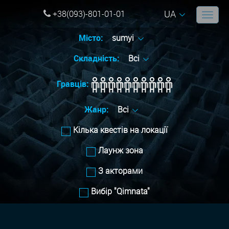
UA
+38(093)-801-01-01
Місто:
sumyi
Складність:
Всі
Гравців:
Жанр:
Всі
Кілька квестів на локації
Лаунж зона
З акторами
Вибір "Qimnata"