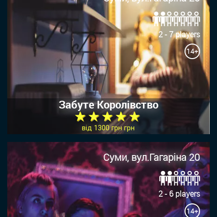
2 - 7 players
14+
Забуте Королівство
★ ★ ★ ★ ★
від 1300 грн грн
Суми, вул.Гагаріна 20
2 - 6 players
14+