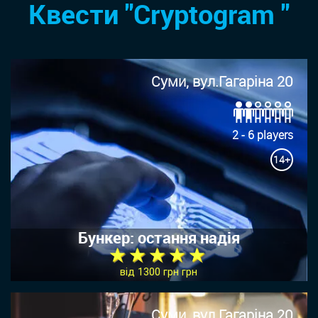
Квести "Cryptogram "
Суми, вул.Гагаріна 20
2 - 6 players
14+
Бункер: остання надія
★ ★ ★ ★ ★
від 1300 грн грн
Суми, вул.Гагаріна 20