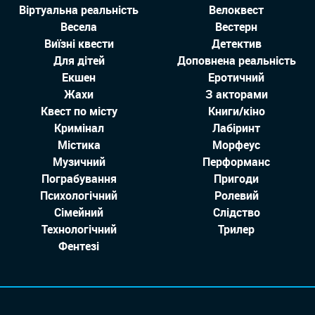
Віртуальна реальність
Велоквест
Весела
Вестерн
Виїзні квести
Детектив
Для дітей
Доповнена реальність
Екшен
Еротичний
Жахи
З акторами
Квест по місту
Книги/кіно
Кримінал
Лабіринт
Містика
Морфеус
Музичний
Перформанс
Пограбування
Пригоди
Психологічний
Ролевий
Сімейний
Слідство
Технологiчний
Трилер
Фентезі