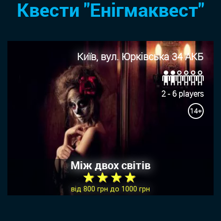
Квести "Енігмаквест"
Київ, вул. Юрківська 34 АКБ
2 - 6 players
14+
Між двох світів
★ ★ ★ ★
від 800 грн до 1000 грн