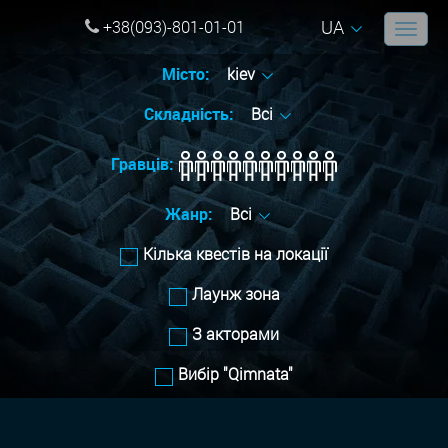
UA
+38(093)-801-01-01
Місто:
kiev
Складність:
Всі
Гравців:
Жанр:
Всі
Кілька квестів на локації
Лаунж зона
З акторами
Вибір "Qimnata"