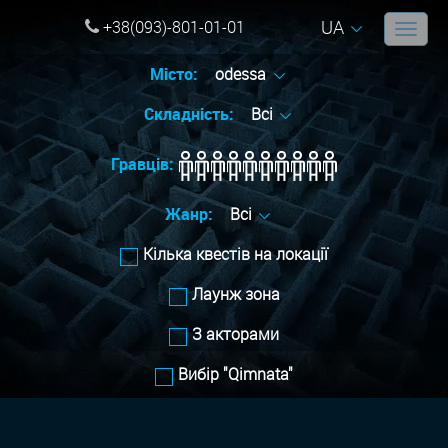
UA
+38(093)-801-01-01
Місто:
odessa
Складність:
Всі
Гравців:
Жанр:
Всі
Кілька квестів на локації
Лаунж зона
З акторами
Вибір "Qimnata"