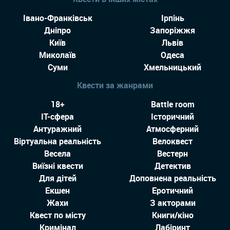
Івано-Франківськ
Ірпінь
Дніпро
Запоріжжя
Київ
Львів
Миколаїв
Одеса
Суми
Хмельницький
Квести за жанрами
18+
Battle room
IT-сфера
Історичний
Антуражний
Атмосферний
Віртуальна реальність
Велоквест
Весела
Вестерн
Виїзні квести
Детектив
Для дітей
Доповнена реальність
Екшен
Еротичний
Жахи
З акторами
Квест по місту
Книги/кіно
Кримінал
Лабіринт