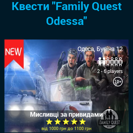
Квести "Family Quest
Odessa"
Одеса, Буніна 12
2 - 6 players
12+
Мисливці за привидами
★ ★ ★ ★ ★
від 1000 грн до 1100 грн