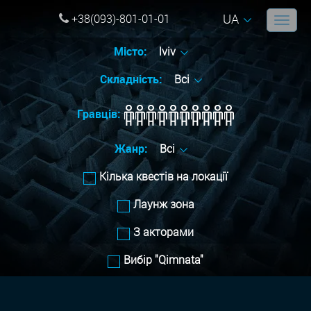
UA
+38(093)-801-01-01
Місто:
lviv
Складність:
Всі
Гравців:
Жанр:
Всі
Кілька квестів на локації
Лаунж зона
З акторами
Вибір "Qimnata"