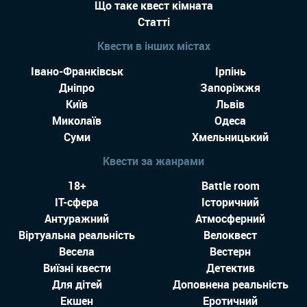
Що таке квест кімната
Статті
Квести в інших містах
Івано-Франківськ
Ірпінь
Дніпро
Запоріжжя
Київ
Львів
Миколаїв
Одеса
Суми
Хмельницький
Квести за жанрами
18+
Battle room
IT-сфера
Історичний
Антуражний
Атмосферний
Віртуальна реальність
Велоквест
Весела
Вестерн
Виїзні квести
Детектив
Для дітей
Доповнена реальність
Екшен
Еротичний