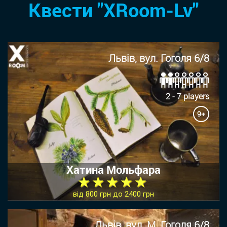
Квести "XRoom-Lv"
Львів, вул. Гоголя 6/8
2 - 7 players
9+
Хатина Мольфара
★ ★ ★ ★ ★
від 800 грн до 2400 грн
Львів, вул. М. Гоголя 6/8