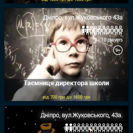
Дніпро, вул.Жуковського 43а
2 - 10 players
9+
Таємниця директора школи
від 700 грн до 1600 грн
Дніпро, вул.Жуковського, 43а.