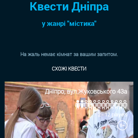
Квести Дніпра
у жанрi "містика"
На жаль немає кімнат за вашим запитом.
СХОЖІ КВЕСТИ
Дніпро, вул.Жуковського 43а
2 - 12 players
8+