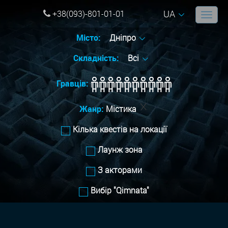
UA
+38(093)-801-01-01
Місто:
Дніпро
Складність:
Всі
Гравців:
Жанр:
Містика
Кілька квестів на локації
Лаунж зона
З акторами
Вибір "Qimnata"