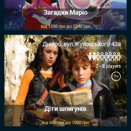
Загадки Маріо
від 1200 грн до 2240 грн
Дніпро, вул.Жуковського 43а
2 - 8 players
7+
Діти шпигунів
від 600 грн до 1000 грн