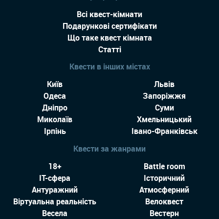
Всі квест-кімнати
Подарункові сертифікати
Що таке квест кімната
Статті
Квести в інших містах
Київ
Львів
Одеса
Запоріжжя
Дніпро
Суми
Миколаїв
Хмельницький
Ірпінь
Івано-Франківськ
Квести за жанрами
18+
Battle room
IT-сфера
Історичний
Антуражний
Атмосферний
Віртуальна реальність
Велоквест
Весела
Вестерн