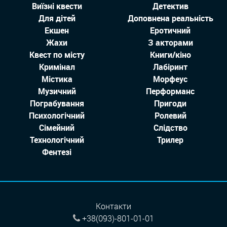
Виїзні квести
Детектив
Для дітей
Доповнена реальність
Екшен
Еротичний
Жахи
З акторами
Квест по місту
Книги/кіно
Кримінал
Лабіринт
Містика
Морфеус
Музичний
Перформанс
Пограбування
Пригоди
Психологічний
Ролевий
Сімейний
Слідство
Технологiчний
Трилер
Фентезі
Контакти
+38(093)-801-01-01