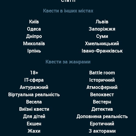
Квести в інших містах
Київ
Львів
Одеса
Запоріжжя
Дніпро
Суми
Миколаїв
Хмельницький
Ірпінь
Івано-Франківськ
Квести за жанрами
18+
Battle room
IT-сфера
Історичний
Антуражний
Атмосферний
Віртуальна реальність
Велоквест
Весела
Вестерн
Виїзні квести
Детектив
Для дітей
Доповнена реальність
Екшен
Еротичний
Жахи
З акторами