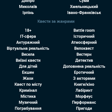
Дніпро
Суми
Миколаїв
Хмельницький
Ірпінь
Івано-Франківськ
Квести за жанрами
18+
Battle room
IT-сфера
Історичний
Антуражний
Атмосферний
Віртуальна реальність
Велоквест
Весела
Вестерн
Виїзні квести
Детектив
Для дітей
Доповнена реальність
Екшен
Еротичний
Жахи
З акторами
Квест по місту
Книги/кіно
Кримінал
Лабіринт
Містика
Морфеус
Музичний
Перформанс
Пограбування
Пригоди