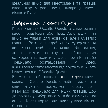
Ідеальний вибір для квестоманів та гравців
квест ігор у реальності, найкраща квест-
кімната Екшен
Забронювати квест Одеса
Квест кімнати Occulto Quests а саме реаліті
квест Треш-Квач або Треш-Сало відмінний
вибір не тільки для новачків але і бувалих
гравців. Вам не знадобляться супер-знання
або якісь особливі навички або вміння,
досить взяти на гру із собою заряд
бадьорості та позитиву. Quest Треш-Квач або
Треш-Сало розташований у Одесі.
КВЕСТгеймс світу квестів від порталу Кімната
і квест-компанії Occulto Quests.
Ви можете забронювати
квест Одеса
квест-
компанії Occulto Quests онлайн і залишити
свій відгук після проходження квесту Треш-
Квач або Треш-Сало для інших гравців, щоб
допомогти у виборі квесту та його об'єктивної
оцінки. Квест портал для вибору квесткімнат
Qimnata.