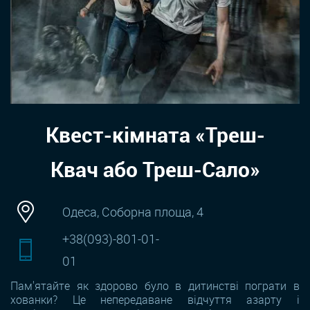
Квест-кімната «Треш-
Квач або Треш-Сало»
Одеса, Соборна площа, 4
+38(093)-801-01-
01
Пам'ятайте як здорово було в дитинстві пограти в
хованки? Це непередаване відчуття азарту і