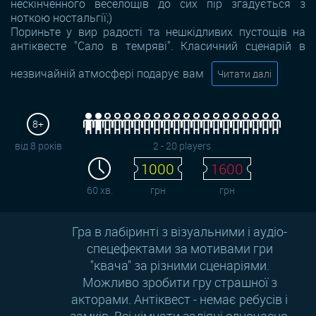
нескінченного веселощів до сих пір згадується з
ноткою ностальгії;)
Пориньте у вир радості та нешкідливих пустощів на
антіквесте "Сало в темряві". Класичний сценарій в
незвичайній атмосфері подарує вам
Читати далі
8+
від 8 років
2 - 20 players
1000
1600
60 хв.
грн
грн
Гра в лабіринті з візуальними і аудіо-
спецефектами за мотивами гри
"квача" за різними сценаріями.
Можливо зробити гру страшної з
акторами. Антіквест - немає ребусів і
замків. Всі кімнати задіяні одночасно,