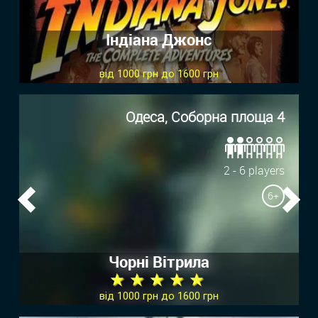
Індіана Джонс
від 1000 грн до 1600 грн
Одеса, Соборна площа 4
2 - 6 players
6+
Previous
Ne
Чорні Вітрила
★ ★ ★ ★ ★
від 1000 грн до 1600 грн