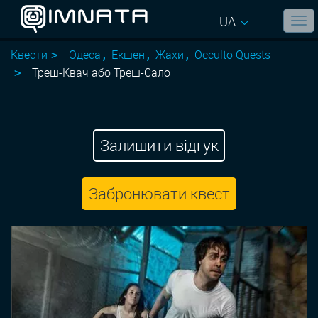
UA
Квести
Одеса
Екшен
Жахи
Occulto Quests
Треш-Квач або Треш-Сало
Залишити відгук
Забронювати квест