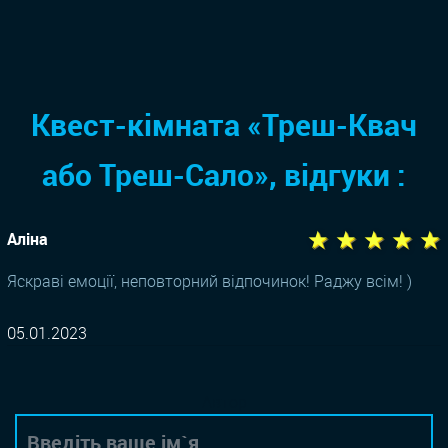
Квест-кімната «Треш-Квач
або Треш-Сало», відгуки :
★ ★ ★ ★ ★
Аліна
Яскраві емоції, неповторний відпочинок! Раджу всім! )
05.01.2023
Автор