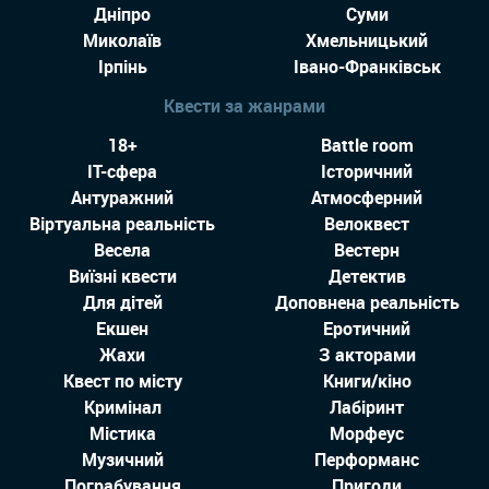
Дніпро
Суми
Миколаїв
Хмельницький
Ірпінь
Івано-Франківськ
Квести за жанрами
18+
Battle room
IT-сфера
Історичний
Антуражний
Атмосферний
Віртуальна реальність
Велоквест
Весела
Вестерн
Виїзні квести
Детектив
Для дітей
Доповнена реальність
Екшен
Еротичний
Жахи
З акторами
Квест по місту
Книги/кіно
Кримінал
Лабіринт
Містика
Морфеус
Музичний
Перформанс
Пограбування
Пригоди