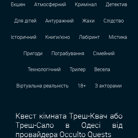
Екшен
Атмосферний
Кримінал
Детектив
Для дітей
Антуражний
Жахи
Слідство
Історичний
Книги/кіно
Лабіринт
Містика
Пригоди
Пограбування
Сімейний
Технологiчний
Трилер
Весела
Віртуальна реальність
18+
З акторами
Квест кімната Треш-Квач або
Треш-Сало в Одесі від
провайдера Occulto Quests